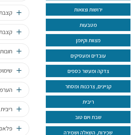
ירושות וצוואות
קצבת 
מטבעות
קצבת 
מצוות וקיומן
חובות 
עובדים ומעסיקים
שימוש 
צדקה ומעשר כספים
קניינים, צרכנות ומסחר
הערמה
ריבית
ריבית 
שבת ויום טוב
פלאפו
שכירות, השאלה ושמירה