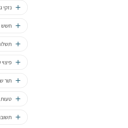
נזקי 
חשש ג
תשלום
פיצוי 
תור ש
טעות 
תשובה