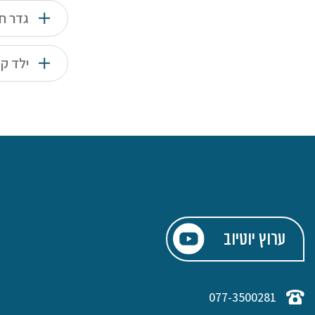
גדר ח
ילד קט
ערוץ יוטיוב
077-3500281