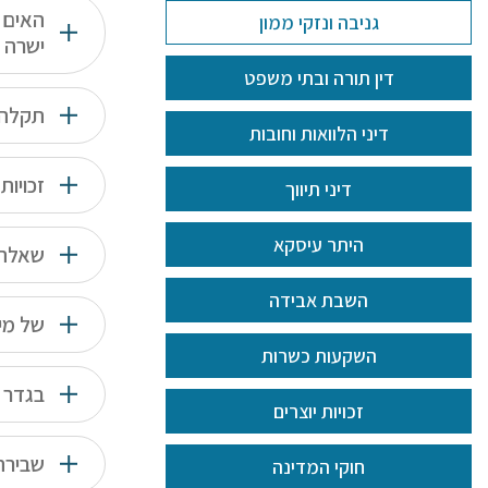
האים 
גניבה ונזקי ממון
ישרה 
דין תורה ובתי משפט
תקלה 
דיני הלוואות וחובות
זכויות 
דיני תיווך
היתר עיסקא
שאלה 
השבת אבידה
של מי 
השקעות כשרות
בגדר 
זכויות יוצרים
שבירת
חוקי המדינה