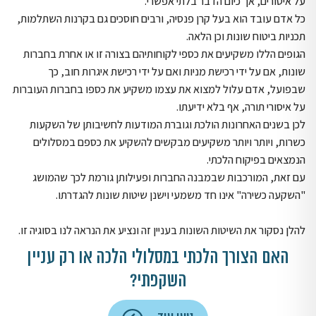
על איסורים, אך כיום הדבר בלתי אפשרי.
כל אדם עובד הוא בעל קרן פנסיה, ורבים חוסכים גם בקרנות השתלמות,
תכניות ביטוח שונות וכן הלאה.
הגופים הללו משקיעים את כספי לקוחותיהם בצורה זו או אחרת בחברות
שונות, אם על ידי רכישת מניות ואם על ידי רכישת איגרות חוב, כך
שבפועל, אדם עלול למצוא את עצמו משקיע את כספו בחברות העוברות
על איסורי תורה, אף בלא ידיעתו.
לכן בשנים האחרונות הולכת וגוברת המודעות לחשיבותן של השקעות
כשרות, ויותר ויותר משקיעים מבקשים להשקיע את כספם במסלולים
הנמצאים בפיקוח הלכתי.
עם זאת, המורכבות שבמבנה החברות ופעילותן גורמת לכך שהמושג
"השקעה כשירה" אינו חד משמעי וישנן שיטות שונות להגדרתו.
להלן נסקור את השיטות השונות בעניין זה ונציע את הנראה לנו בסוגיה זו.
האם הצורך הלכתי במסלולי הלכה או רק עניין
השקפתי?