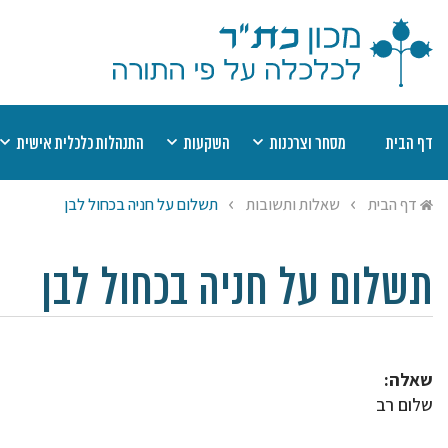
דף הבית
מסחר וצרכנות
השקעות
התנהלות כלכלית אישית
דיני קנין
מוצר פגום
השקעות כשרות
שערים יציגים למ
מט
דף הבית
שאלות ותשובות
תשלום על חניה בכחול לבן
אמצעי תשלום
חוזים
רשימת השקעות כשרות
יעוץ הלכתי בהלי
הל
שבת
תחרות עסקית
חובות
רשימת היתרי עסקא
מי
ריבית
הסגת גבול
חסכונות, קופות ופנסיות
שמיטת כספים
יע
תשלום על חניה בכחול לבן
היתר עסקא
ביטוח
צדקה ומעשר כס
שאלה:
שלום רב