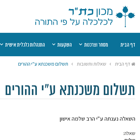
דף הבית
מסחר וצרכנות
השקעות
התנהלות כלכלית אישית
דיני קנין
מוצר פגום
השקעות כשרות
שערים יציגים למ
מט
דף הבית
שאלות ותשובות
תשלום משכנתא ע"י ההורים
אמצעי תשלום
חוזים
רשימת השקעות כשרות
יעוץ הלכתי בהלי
הל
שבת
תחרות עסקית
חובות
רשימת היתרי עסקא
מי
ריבית
הסגת גבול
חסכונות, קופות ופנסיות
שמיטת כספים
יע
תשלום משכנתא ע"י ההורים
היתר עסקא
ביטוח
צדקה ומעשר כס
השאלה נענתה ע"י הרב שלמה אישון
שאלה: