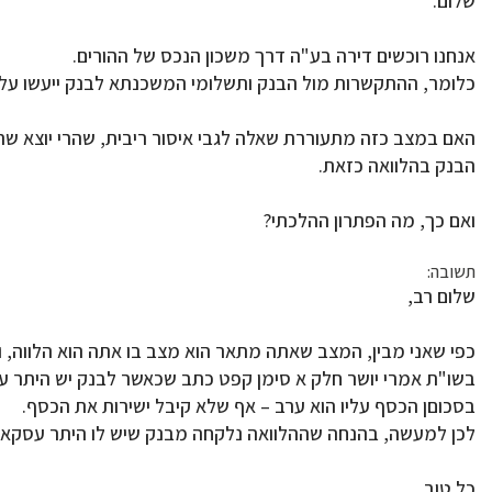
שלום.
אנחנו רוכשים דירה בע"ה דרך משכון הנכס של ההורים.
כלומר, ההתקשרות מול הבנק ותשלומי המשכנתא לבנק ייעשו על י
האם במצב כזה מתעוררת שאלה לגבי איסור ריבית, שהרי יוצא שהה
הבנק בהלוואה כזאת.
ואם כך, מה הפתרון ההלכתי?
תשובה:
שלום רב,
כפי שאני מבין, המצב שאתה מתאר הוא מצב בו אתה הוא הלווה, והה
בשו"ת אמרי יושר חלק א סימן קפט כתב שכאשר לבנק יש היתר ע
בסכוםן הכסף עליו הוא ערב – אף שלא קיבל ישירות את הכסף.
לכן למעשה, בהנחה שההלוואה נלקחה מבנק שיש לו היתר עסקא (
כל טוב