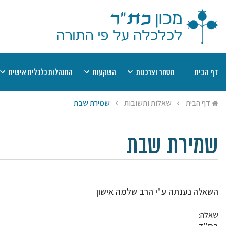
דף הבית
מסחר וצרכנות
השקעות
התנהלות כלכלית אישית
דיני קנין
מוצר פגום
השקעות כשרות
שערים יציגים למ
מט
דף הבית
שאלות ותשובות
שמירת שבת
אמצעי תשלום
חוזים
רשימת השקעות כשרות
יעוץ הלכתי בהלי
הל
שבת
תחרות עסקית
חובות
רשימת היתרי עסקא
מי
ריבית
הסגת גבול
חסכונות, קופות ופנסיות
שמיטת כספים
יע
שמירת שבת
היתר עסקא
ביטוח
צדקה ומעשר כס
השאלה נענתה ע"י הרב שלמה אישון
שאלה: