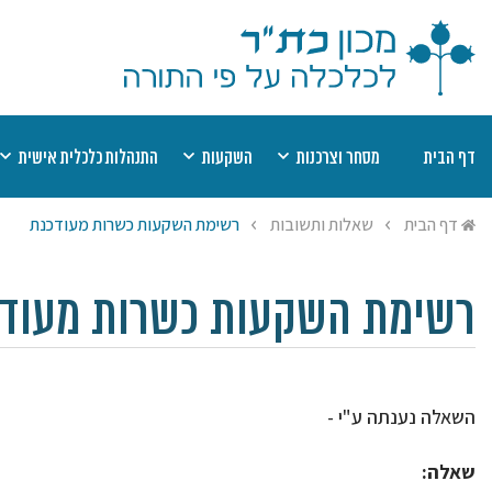
דף הבית
מסחר וצרכנות
השקעות
התנהלות כלכלית אישית
דיני קנין
מוצר פגום
השקעות כשרות
שערים יציגים למ
מט
דף הבית
שאלות ותשובות
רשימת השקעות כשרות מעודכנת
אמצעי תשלום
חוזים
רשימת השקעות כשרות
יעוץ הלכתי בהלי
הל
שבת
תחרות עסקית
חובות
רשימת היתרי עסקא
מי
ריבית
הסגת גבול
חסכונות, קופות ופנסיות
שמיטת כספים
יע
רשימת השקעות כשרות מעוד
היתר עסקא
ביטוח
צדקה ומעשר כס
השאלה נענתה ע"י -
שאלה: