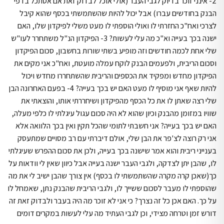
2- אינני זוכר בדיוק לגבי העבר (אולי אוכל לבדוק זאת אם אסתכל בדפי
הבנק בחודשים עברו) אבל יכול להיות שהשתמשתי בכסף שהוא קיבל
לצרכי ואח"כ החזרתי לו ואולי הוספתי לו מעט משלי לפיקדון שלו, האם
ישנה בכך בעייה וא"כ מה עלי לעשות? 3- הפיקדון הנ"ל משתחרר לעו"ש
שלי אחת לכמה חודשים וזה מופיע בשתי שורות בחשבון, סכום הפיקדון
וסכום הריבית, ולפעמים הבנק לוקח עמלה מועטת, ואח"כ אני מקים את
הפיקדון מחדש ומפקיד את הכספים והריבית שהשתחררו מחדש ויכול
להיות שאף אני מוסיף לו מעט האם יש בכך בעייה? 4- בפעם האחרונה הבן
שלי רצה שאתן לו את כל הכסף מהפיקדון ושיחררתי אותו, והוצאתי את
שוויו במזומן מהבנק וכיון שהוא לא היה סכום עגול עיגלתי לו כלפי מעלה,
האם יש בכך בעייה? אני חשבתי לתומי שהכל תקין ואין בכך הלוואה אלא
אני רק רוצה לצ'פר את הבן שלי, אולם דיברתי עם רב מסויים שמתעסק
בענייני ריבית והוא אמר שישנה בכך בעייה, ולכן את סכום ההפרש שעיגלתי
לו, שהבן יתן לצדקה, ולגבי העבר ישנה בעייה אבל כיוון שאין לי וודאות על
כך(שאכן קרה מקרה שהשתמשתי לו בכסף) אין צורך שהבן ישיב לי את מה
שהוספתי לו מעבר לסכום ששייך לו, ולגבי הריבית שהבנק נתן, שאמחל לו
על כך. האם אכן כל זה נצרך? כי אני לא זוכר מה היה בעבר ולבדוק זאת זה
דורש זמן וטרחה מצידי, וכן לגבי העתיד מה עלי לעשות במקרים דומים