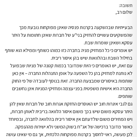
תשובה:
שלום רב,
הבעייתיות שבהשקעה בקרנות פנסיה שאינן מפוקחות נובעת מכך
שהמשקיעים עשויים להחזיק בני"ע של חברות שאינן חתומות על היתר
עסקא ושאינן שומרות שבת.
יש אומרים כי כל המחזיק מניה בחברה כזו כמוהו כשותף וממילא הוא שותף
בחילול השבת ובהלוואות שיש בהן איסור ריבית.
עם זאת, יש האומרים כי היות שמדובר בכמות קטנה של מניות שבפועל
לא נותנת למחזיק בהן כל השפעה על אופן התנהלות החברה – אין כאן
שותפות באיסורים שמבצעת החברה. זאת בנוסף לעובדה של פי החוק
החברה היא אישיות משפטית בפני עצמה ומחזיקי המניות אינן נחשבים
שותפים.
גם לגבי איגרות חוב יש האוסרים החזקת אגרות חוב של חברות שאין להן
היתר עסקא משום שיש בכך משום איסור הלוואה בריבית לאותן חברות,
ויש המתירים משום שלדעתם אין איסור ריבית בהלוואה לחברה, ובמיוחד
כאשר מדובר ברכישה של אג"ח בשוק המשני ולא ישירות מההנפקה.
לכן מעשה, ראוי לחסוך בקרנות מפוקחות הלכתית, אך גם מי שאינו עושה