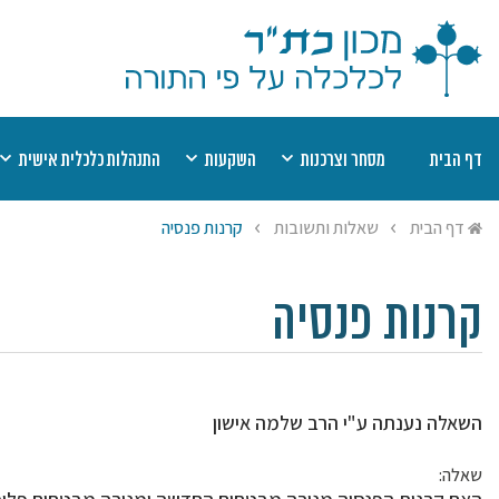
דף הבית
מסחר וצרכנות
השקעות
התנהלות כלכלית אישית
דיני קנין
מוצר פגום
השקעות כשרות
שערים יציגים למ
מט
דף הבית
שאלות ותשובות
קרנות פנסיה
אמצעי תשלום
חוזים
רשימת השקעות כשרות
יעוץ הלכתי בהלי
הל
שבת
תחרות עסקית
חובות
רשימת היתרי עסקא
מי
ריבית
הסגת גבול
חסכונות, קופות ופנסיות
שמיטת כספים
יע
קרנות פנסיה
היתר עסקא
ביטוח
צדקה ומעשר כס
השאלה נענתה ע"י הרב שלמה אישון
שאלה: