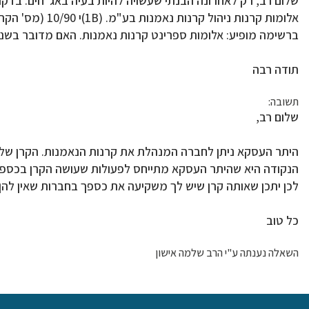
שלום רב, רק לאחרונה הבנתי שעשויה להיות בעיה באג"חים. בדק
אלומות קרנות ניהול קרנות נאמנות בע"מ. (1B)י 10/90 (מס' הקרן – 5101514).
ברשימה מופיע: אלומות ספרינט קרנות נאמנות. האם מדובר בשני 
תודה רבה
תשובה:
שלום רב,
היתר העסקא ניתן לחברה המנהלת את קרנות הנאמנות. הקרן שלך
הנקודה היא שהיתר העסקא מתייחס לפעולות שעושה הקרן בכספה
לכן יתכן שאותה קרן שיש לך משקיעה את כספך בחברות שאין להן
כל טוב
השאלה נענתה ע"י הרב שלמה אישון