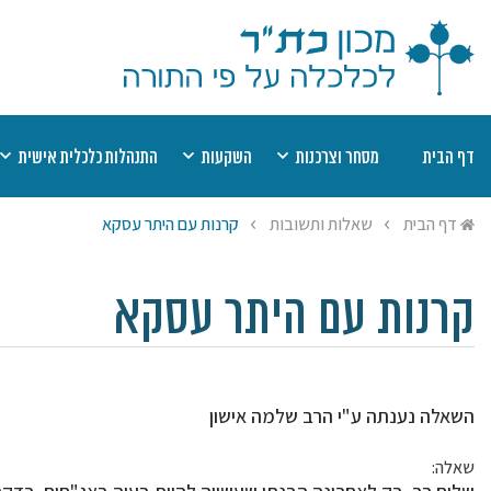
דף הבית
מסחר וצרכנות
השקעות
התנהלות כלכלית אישית
דיני קנין
מוצר פגום
השקעות כשרות
שערים יציגים למ
מט
דף הבית
שאלות ותשובות
קרנות עם היתר עסקא
אמצעי תשלום
חוזים
רשימת השקעות כשרות
יעוץ הלכתי בהלי
הל
שבת
תחרות עסקית
חובות
רשימת היתרי עסקא
מי
ריבית
הסגת גבול
חסכונות, קופות ופנסיות
שמיטת כספים
יע
קרנות עם היתר עסקא
היתר עסקא
ביטוח
צדקה ומעשר כס
השאלה נענתה ע"י הרב שלמה אישון
שאלה: