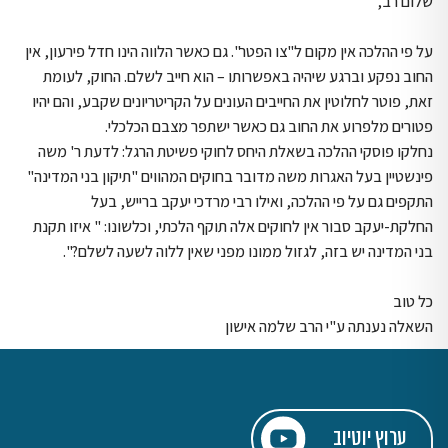
שלום רב,
על פי ההלכה אין מקום ל"צו הפטר". גם כאשר הלווה הינו חדל פירעון, אין
החוב נפקע וברגע שיהיה באפשרותו – הוא חייב לשלם. החוק, לעומת
זאת, פוטר לחלוטין את החייבים העונים על הקריטריונים שקבע, והם יהיו
פטורים מלפרוע את החוב גם כאשר ישתפר מצבם הכלכלי.
נחלקו פוסקי ההלכה בשאלת היחס לחוקי פשיטת הרגל: לדעת ר' משה
פינשטיין בעל האגרות משה מדובר בחוקים המהווים "תיקון בני המדינה"
התקפים גם על פי ההלכה, ואילו רבי מרדכי יעקב ברייש, בעל
החלקת-יעקב סבור אין לחוקים אלה תוקף הלכתי, וכלשונו: " איזו תקנת
בני המדינה יש בזה, לגזול ממונו מפני שאין ללוה לשעה לשלם?".
כל טוב
השאלה נענתה ע"י הרב שלמה אישון
ערוץ יוטיוב