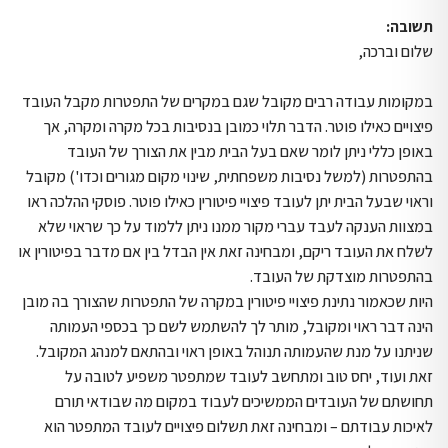
תשובה:
שלום וברכה,
במקומות עבודה רבים מקובל שגם במקרים של התפטרות מקבל העובד
פיצויים כאילו פוטר. הדבר תלוי כמובן בנסיבות בכל מקרה ומקרה, אך
באופן כללי ניתן לומר שאם בעל הבית מבין את הצורך של העובד
בהתפטרות (למשל נסיבות משפחתית, שינוי מקום מגורים וכדו') מקובל
וראוי שבעל הבית יתן לעובד פיצויי פיטורין כאילו פוטר. פוסקי ההלכה ראו
במצוות הענקה לעבד עברי מקור ממנו ניתן ללמוד על כך שראוי שלא
לשלח את העובד ריקם, ומבחינה זאת אין הבדל בין אם מדבר בפיטורין או
בהתפטרות מוצדקת של העובד.
היות שכאמור נתינת פיצויי פיטורין במקרה של התפטרות שהצורך בה מובן
הינה דבר ראוי ומקובל, מותר לך להשתמש לשם כך בכספי העמותה
שניתנו על מנת שהעמותה תנוהל באופן ראוי ובהתאם למנהג המקובל.
זאת ועוד, יחס טוב ומתחשב לעובד שמתפטר משפיע לטובה על
תחושתם של העובדים הממשיכים לעבוד במקום מה שבודאי תורם
לאיכות עבודתם – ומבחינה זאת תשלום פיצויים לעובד המתפטר הוא