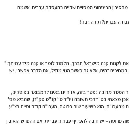
 מהסיכון הביטחוני המסויים שקיים בהעסקת ערבים. אשמח
בודה עברית? תודה רבה!
את לקנות קנה מישראל חברך, תלמוד לומר או קנה מיד עמיתך:"
המחירים זהים, אלא גם כאשר הגוי מוזיל, אם הדבר אפשרי, יש
ר הפסד מרובה נפטר בזה, אז היינו באים להמבואר בפוסקים,
כן מצאתי בס' דרכי תשובה (יו"ד סי' קנ"ט סק"ז), שהביא מס'
מהעכו"ם, הוא כשיעור שוה פרוטה, העכו"ם קודם וסיים בצ"ע
ם ההפרש הוא פחות משוה פרוטה – יש חובה להעדיף עבודה עברית. אם ההפרש הוא בין