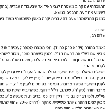
שלום לרבנים!
התווכחתי עם קרוב משפחה לגבי האידיאל שבעבודה עברית (בהקשר 
לשמוע את דעת הרבנים בנושא.
כמו כן התרשמתי שעבודה עברית יקרה באופן משמעותי מאוד ביחס
תשובה:
שלום רב,
נאמר בתורה (ויקרא פרק כה יד): "וְכִי תִמְכְּרוּ מִמְכָּר לַעֲמִיתֶךָ אוֹ קָנֹה מִ
מביא שם רש"י את דרשת חז"ל: "מנין כשאתה מוכר, מכור לישראל
הרמב"ם והשולחן ערוך לא הביאו זאת להלכה, אולם בשו"ת הרמ"א (
לקנות מיהודי.
נשאלת השאלה עד איזו שיעור הוזלה שהוזיל העכו"ם יש עדיין לקנ
בענין זה כתב בשו"ת מנחת יצחק שם: "עדיין יש לעיין כמה השיע
לענין השיעור הפסד מרובה, הנאמר בפוסקים לענין או"ה, דיש סוב
מרבה תורה (סק"ח), שכתב, די"ל דדוקא כשהריבית שיקח מהעכו"ם,
עיי"ש, ולפי דברינו גם נדון דידן דינו כמו בריבית, ולמעשה צ"ע כמ
מכאן שאם ההפרש 
שני השיעורים הללו – קיים ספק.