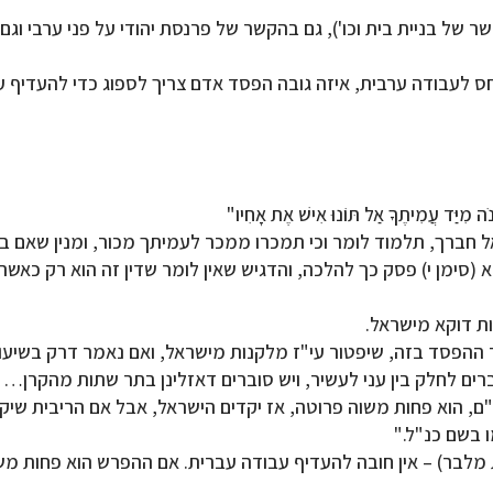
של בניית בית וכו'), גם בהקשר של פרנסת יהודי על פני ערבי וגם
 לעבודה ערבית, איזה גובה הפסד אדם צריך לספוג כדי להעדיף ע
יַּד עֲמִיתֶךָ אַל תּוֹנוּ אִישׁ אֶת אָחִיו"
 חברך, תלמוד לומר וכי תמכרו ממכר לעמיתך מכור, ומנין שאם ב
סימן י) פסק כך להלכה, והדגיש שאין לומר שדין זה הוא רק כאשר 
ות דוקא מישראל.
ור ההפסד בזה, שיפטור עי"ז מלקנות מישראל, ואם נאמר דרק בשיעו
רים לחלק בין עני לעשיר, ויש סוברים דאזלינן בתר שתות מהקרן… א
 הוא פחות משוה פרוטה, אז יקדים הישראל, אבל אם הריבית שיקח 
ו בשם כנ"ל."
יותר משישית מהקרן (דהיינו 20% שהוא שתות מלבר) – אין חובה להעדיף עבודה עברית. א