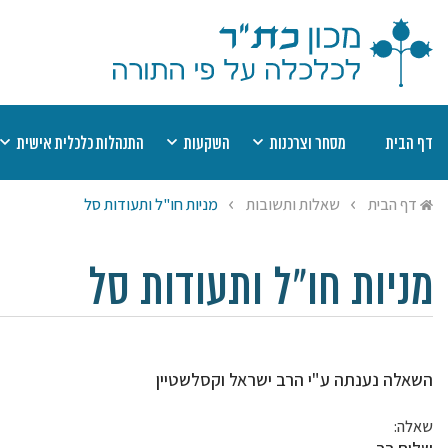
דף הבית
מסחר וצרכנות
השקעות
התנהלות כלכלית אישית
דיני קנין
מוצר פגום
השקעות כשרות
שערים יציגים למ
מט
דף הבית
שאלות ותשובות
מניות חו"ל ותעודות סל
אמצעי תשלום
חוזים
רשימת השקעות כשרות
יעוץ הלכתי בהלי
הל
שבת
תחרות עסקית
חובות
רשימת היתרי עסקא
מי
ריבית
הסגת גבול
חסכונות, קופות ופנסיות
שמיטת כספים
יע
מניות חו"ל ותעודות סל
היתר עסקא
ביטוח
צדקה ומעשר כס
השאלה נענתה ע"י הרב ישראל וקסלשטיין
שאלה: