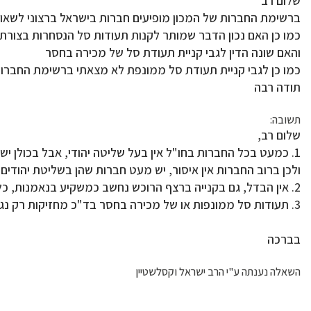
שלום רב
ברשימת החברות של המכון מופיעים חברות בישראל ברצוני לשאו
כמו כן האם נכון הדבר שמותר לקנות תעודות סל הנסחרות בצורת מסחר רציף (לא הפקדה 
והאם שונה הדין לגבי קניית תעודת סל של מכירה בחסר
כמו כן לגבי קניית תעודת סל ממונפת לא מצאתי ברשימת החברות
תודה רבה
תשובה:
שלום רב,
1. כמעט בכל החברות בחו"ל אין בעל שליטה יהודי, אבל בכולן יש 
ולכן ברוב החברות אין איסור, יש מעט חברות שהן בשליטת יהודים, ו
2. אין הבדל, גם בקנייה ברצף הרוכש נחשב כמשקיע בנאמנות, כל ההבדל הוא שהוא רוכש את הקרן ממשקיע אחר ולא מהמנפיק.
3. תעודות סל ממונפות או של מכירה בחסר בד"כ מחזיקות רק נגזרים ולא את ני"ע עצמם, כך שאין חשש.
בברכה
השאלה נענתה ע"י הרב ישראל וקסלשטיין