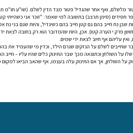
ר מלשלם, ואף אחר שהגדיל פטור מצד הדין לשלם. (שו"ע חו"מ תכ
חסידים (סימן תרצב) בתשובה למי שאמר: "זוכר אני כשהייתי קטן הי
שבן נח חייב בהם גם קטן חייב בהם כשיגדיל, והיות שגם בני נח א
ושן פרק י הערה קטו). אכן, היות שהמדובר הוא רק בחובה לצאת ידי 
ואין עליהם אף חיוב לצאת ידי שמים.
תבר שחייבים לשלם על הנזקים שגרם הילד, וכדין מי שהעמיד את ב
ו על השולחן וכתוצאה מכך שבר התינוק כלים שהיו עליו – חייב האב
 על השולחן, אך אם התינוק עלה בעצמו, אף שהאב הביאו למקום ממנ