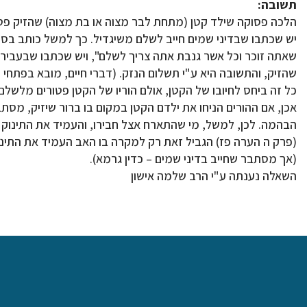
תשובה:
הלכה פסוקה שילד קטן (מתחת לבר מצוה או בת מצוה) שהזיק פטו
יש שכתבו שבדיני שמים חייב לשלם משיגדיל. כך למשל כותב בספר 
שאתה זוכר וכל אשר גנבת אתה צריך לשלם", ויש שכתבו שבעבירות 
שהזיק, והתשובה היא ע"י תשלום הנזק. (דברי חיים, מובא בפתחי ח
כל זה ביחס לחיובו של הקטן, אולם הוריו של הקטן פטורים מלשלם, 
אכן, אם ההורים הניחו את ילדם הקטן במקום בו ברור שיזיק, מס
הבהמה. לכן, למשל, מי שהתארח אצל חבירו, והעמיד את התינוק של
(פרק ה הערה פז) הגביל זאת רק למקרה בו האב העמיד את התינוק
(אך מסתבר שחייב בדיני שמים – כדין גרמא).
השאלה נענתה ע"י הרב שלמה אישון