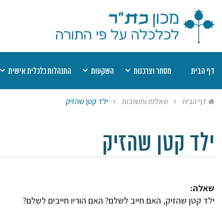
דף הבית
מסחר וצרכנות
השקעות
התנהלות כלכלית אישית
דיני קנין
מוצר פגום
השקעות כשרות
שערים יציגים למ
מט
דף הבית
שאלות ותשובות
ילד קטן שהזיק
אמצעי תשלום
חוזים
רשימת השקעות כשרות
יעוץ הלכתי בהלי
הל
שבת
תחרות עסקית
חובות
רשימת היתרי עסקא
מי
ריבית
הסגת גבול
חסכונות, קופות ופנסיות
שמיטת כספים
יע
ילד קטן שהזיק
היתר עסקא
ביטוח
צדקה ומעשר כס
שאלה:
ילד קטן שהזיק, האם חייב לשלם? האם הוריו חייבים לשלם?