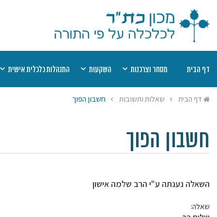
דף הבית
מסחר וצרכנות
השקעות
התנהלות כלכלית אישית
דיני קנין
מוצר פגום
השקעות כשרות
שערים יציגים למ
מט
דף הבית
שאלות ותשובות
חשבון הפוך
אמצעי תשלום
חוזים
רשימת השקעות כשרות
יעוץ הלכתי בהלי
הל
שבת
תחרות עסקית
חובות
רשימת היתרי עסקא
מי
ריבית
הסגת גבול
חסכונות, קופות ופנסיות
שמיטת כספים
יע
חשבון הפוך
היתר עסקא
ביטוח
צדקה ומעשר כס
השאלה נענתה ע"י הרב שלמה אישון
שאלה: