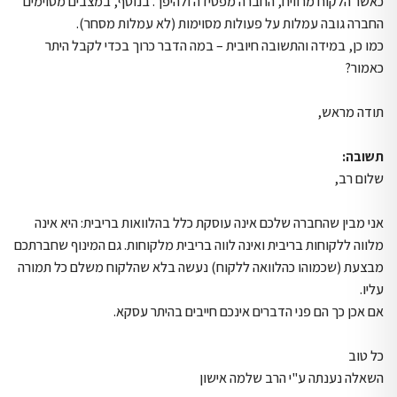
כאשר הלקוח מרוויח, החברה מפסידה ולהיפך. בנוסף, במצבים מסוימים
החברה גובה עמלות על פעולות מסוימות (לא עמלות מסחר).
כמו כן, במידה והתשובה חיובית – במה הדבר כרוך בכדי לקבל היתר
כאמור?
תודה מראש,
תשובה:
שלום רב,
אני מבין שהחברה שלכם אינה עוסקת כלל בהלוואות בריבית: היא אינה
מלווה ללקוחות בריבית ואינה לווה בריבית מלקוחות. גם המינוף שחברתכם
מבצעת (שכמוהו כהלוואה ללקוח) נעשה בלא שהלקוח משלם כל תמורה
עליו.
אם אכן כך הם פני הדברים אינכם חייבים בהיתר עסקא.
כל טוב
השאלה נענתה ע"י הרב שלמה אישון