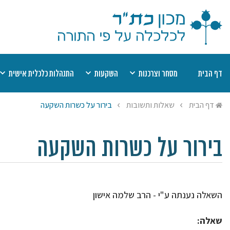
דף הבית
מסחר וצרכנות
השקעות
התנהלות כלכלית אישית
דיני קנין
מוצר פגום
השקעות כשרות
שערים יציגים למ
מט
דף הבית
שאלות ותשובות
בירור על כשרות השקעה
אמצעי תשלום
חוזים
רשימת השקעות כשרות
יעוץ הלכתי בהלי
הל
שבת
תחרות עסקית
חובות
רשימת היתרי עסקא
מי
ריבית
הסגת גבול
חסכונות, קופות ופנסיות
שמיטת כספים
יע
בירור על כשרות השקעה
היתר עסקא
ביטוח
צדקה ומעשר כס
השאלה נענתה ע"י - הרב שלמה אישון
שאלה: