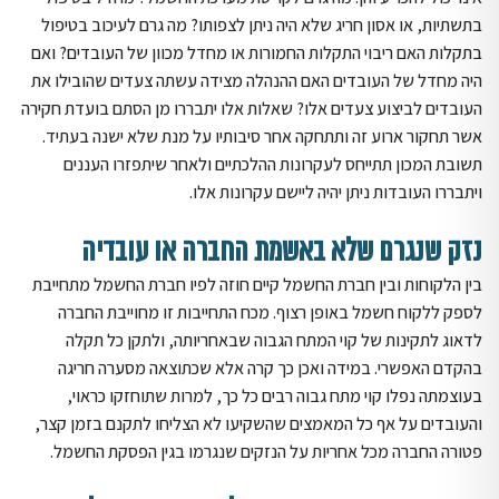
בתשתיות, או אסון חריג שלא היה ניתן לצפותו? מה גרם לעיכוב בטיפול
בתקלות האם ריבוי התקלות החמורות או מחדל מכוון של העובדים? ואם
היה מחדל של העובדים האם ההנהלה מצידה עשתה צעדים שהובילו את
העובדים לביצוע צעדים אלו? שאלות אלו יתבררו מן הסתם בועדת חקירה
אשר תחקור ארוע זה ותתחקה אחר סיבותיו על מנת שלא ישנה בעתיד.
תשובת המכון תתייחס לעקרונות ההלכתיים ולאחר שיתפזרו העננים
ויתבררו העובדות ניתן יהיה ליישם עקרונות אלו.
נזק שנגרם שלא באשמת החברה או עובדיה
בין הלקוחות ובין חברת החשמל קיים חוזה לפיו חברת החשמל מתחייבת
לספק ללקוח חשמל באופן רצוף. מכח התחייבות זו מחוייבת החברה
לדאוג לתקינות של קוי המתח הגבוה שבאחריותה, ולתקן כל תקלה
בהקדם האפשרי. במידה ואכן כך קרה אלא שכתוצאה מסערה חריגה
בעוצמתה נפלו קוי מתח גבוה רבים כל כך, למרות שתוחזקו כראוי,
והעובדים על אף כל המאמצים שהשקיעו לא הצליחו לתקנם בזמן קצר,
פטורה החברה מכל אחריות על הנזקים שנגרמו בגין הפסקת החשמל.