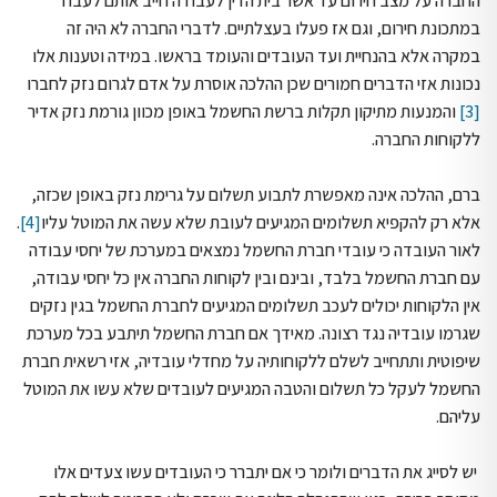
החברה על מצב חירום עד אשר בית הדין לעבודה חייב אותם לעבוד
במתכונת חירום, וגם אז פעלו בעצלתיים. לדברי החברה לא היה זה
במקרה אלא בהנחיית ועד העובדים והעומד בראשו. במידה וטענות אלו
נכונות אזי הדברים חמורים שכן ההלכה אוסרת על אדם לגרום נזק לחברו
[3]
והמנעות מתיקון תקלות ברשת החשמל באופן מכוון גורמת נזק אדיר
ללקוחות החברה.
ברם, ההלכה אינה מאפשרת לתבוע תשלום על גרימת נזק באופן שכזה,
אלא רק להקפיא תשלומים המגיעים לעובת שלא עשה את המוטל עליו
[4]
.
לאור העובדה כי עובדי חברת החשמל נמצאים במערכת של יחסי עבודה
עם חברת החשמל בלבד, ובינם ובין לקוחות החברה אין כל יחסי עבודה,
אין הלקוחות יכולים לעכב תשלומים המגיעים לחברת החשמל בגין נזקים
שגרמו עובדיה נגד רצונה. מאידך אם חברת החשמל תיתבע בכל מערכת
שיפוטית ותתחייב לשלם ללקוחותיה על מחדלי עובדיה, אזי רשאית חברת
החשמל לעקל כל תשלום והטבה המגיעים לעובדים שלא עשו את המוטל
עליהם.
יש לסייג את הדברים ולומר כי אם יתברר כי העובדים עשו צעדים אלו