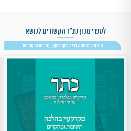
לספרי מכון כת"ר הקשורים לנושא
חוזים / משפט עברי / נזקי ממון / עובדים ומעסיקים