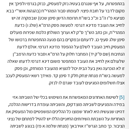
בהתפטרות, על אף שנגרם בעטיה נזק למעסיק, כנזק בגרמי ולפיכך אין
מקום לדבר על חובת פיצוי. לעומתו סבור המהרי"ח (בהגהות אשר"י בבא
מציעא פ"ו ה"ב וכ"כ בשו"ת תרומת הדשן סימן שכט) שבמקרה זה יש
לחייב את העובד מדינא דגרמי. למעשה פסק הרמ"א (שלג ו) כדעת
המהרי"ח, וכן כתב הש"ך ס"ק לא וערוך השולחן הלכות שכירות פועלים
סימן שלג סעיף כג. לדעתם ובמקרים בהם פגעה ההתפטרות ברכושו של
המעסיק חייב העובד לשלם על ההפסד מדינא דגרמי. אולם לדעת
הנתיבות (שם ס"ק יד) המחבר חלוק על הרמ"א וסבור כדעת הרמב"ן
שלעולם אין לחייב את העובד המתפטר משום דינא דגרמי.לדעתו שאלה
זו לא הוכרעה ואין בעל הבית יכול להוציא מהעובד המוחזק, וכן פסק
למעשה בשו"ת מנחת יצחק חלק ד סימן קד. מאידך רשאי המעסיק לעכב
אצלו תשלומים המגיעים לעובד שגרם לו לנזק.
[5]
לשיטות האחרונים המאפשרות את השימוש בכלי של השביתה אזי
במידה והמניעים לשביתה מוצדקים, והשביתה עומדת בדרישות ההלכה,
דהיינו שנעשית היא לאחר שמוצו כל ההליכים המשפטיים מול המעסיק את
האחריות על השבתת השירותים החיוניים הללו יש להטיל לפתחם של נציגי
הציבור. כך כותב הגרש"ז אוירבאך (מנחת שלמה א פז) בנוגע לשביתה