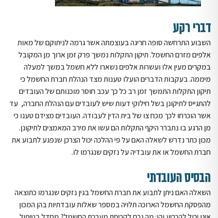
דברי רקע
השבוע התרחשה סופה חריגה בעוצמתה אשר גרמה לניתוקם של מאות
אלפים מזרם החשמל. תיקון התקלות נמשך פרק זמן ארוך מן המקובל
במקרים מעין אלו ועשרות אלפים נשארו ללא חשמל במשך למעלה
מיממה. בעקבות הדברים הועלו טענות מצד הנהלת חברת החשמל כי
תיקון התקלות התמשך זמן רב כל כך עכב חוסר מוכנותם של העובדים
להתגייס לתיקונן בשל חילוקי דעות שיש לעובדים עם הנהלת החברה, עד
אשר הוכרחו לכך מכח צו של בית הדין לעבודה. העובדים מצידם טענו כי
מן הרגע בו נתברר היקף התקלות הם עשו את מירב המאמצים לתיקונן.
מכון כתר נדרש לשאלה האם על פי ההלכה יכול הצרכן שנפגע לתבוע את
חברת החשמל או את עובדיה על נזקים שנגרמו לו.
הבסיס העובדתי
השאלה האם ניתן לתבוע את חברת החשמל בגין נזקים שנגרמו כתוצאה
מהפסקת החשמל הארוכה תלויה במספר שאלות עובדתיות בהן המכון
אינו יכול להכריע והן: מה גרם לקריסת מערכת החשמל? מחדל בטיפול