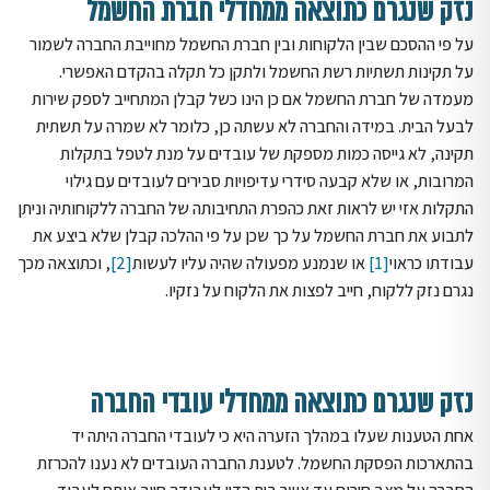
נזק שנגרם כתוצאה ממחדלי חברת החשמל
על פי ההסכם שבין הלקוחות ובין חברת החשמל מחוייבת החברה לשמור
על תקינות תשתיות רשת החשמל ולתקן כל תקלה בהקדם האפשרי.
מעמדה של חברת החשמל אם כן הינו כשל קבלן המתחייב לספק שירות
לבעל הבית. במידה והחברה לא עשתה כן, כלומר לא שמרה על תשתית
תקינה, לא גייסה כמות מספקת של עובדים על מנת לטפל בתקלות
המרובות, או שלא קבעה סידרי עדיפויות סבירים לעובדים עם גילוי
התקלות אזי יש לראות זאת כהפרת התחיבותה של החברה ללקוחותיה וניתן
לתבוע את חברת החשמל על כך שכן על פי ההלכה קבלן שלא ביצע את
עבודתו כראוי
[1]
או שנמנע מפעולה שהיה עליו לעשות
[2]
, וכתוצאה מכך
נגרם נזק ללקוח, חייב לפצות את הלקוח על נזקיו.
נזק שנגרם כתוצאה ממחדלי עובדי החברה
אחת הטענות שעלו במהלך הזערה היא כי לעובדי החברה היתה יד
בהתארכות הפסקת החשמל. לטענת החברה העובדים לא נענו להכרזת