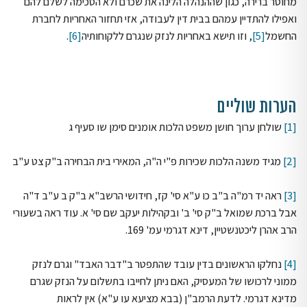
מחוסר ברירה, כגון שההנהלה הלינה את שכרם ולא הסכימה לשלם להם
ואפילו להתדיין עמהם בבית דין לעבודה, אזי תחזור האחריות לחברת
החשמל
[5]
, וזו תישא באחריות לנזק שנגרם ללקוחותיה
[6]
.
הערות שוליים
[1]
שולחן ערוך חושן משפט הלכות אומנים סימן שו סעיף ג
[2]
מגיד משנה הלכות שכירות פ"י ה"ה, המאירי בית הבחירה ב"ק צט ע"ב
[3]
ראה יד רמ"ה ב"ב כו ע"א סי' קז, חידושי הרשב"א ב"ק ב ע"ב ד"ה
אבל ברכת שמואל ב"ק סי' ב' ובקהילות יעקב שם סי' א. עוד ראה בשעורי
הרב אהרן ליכטנשטיין, דינא דגרמי עמ' 169.
[4]
נחלקו הראשונים בדין עובד שהתפטר ב"דבר האבד" וגרם לנזק
ממוני לרכושו של המעסיק, האם ניתן לחייבו בתשלום על הנזק שגרם
מדינא דגרמי. לדעת הרמב"ן (בבא מציעא עו ע"א) אין לראות