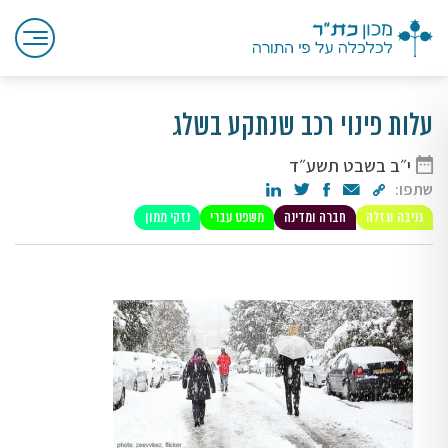
עלות פינוי רכב שנתקע בשלג
י״ב בשבט תשע״ד
שתפו:
גניבה וגזלה
חברה ומדינה
משפט עברי
נזקי ממון