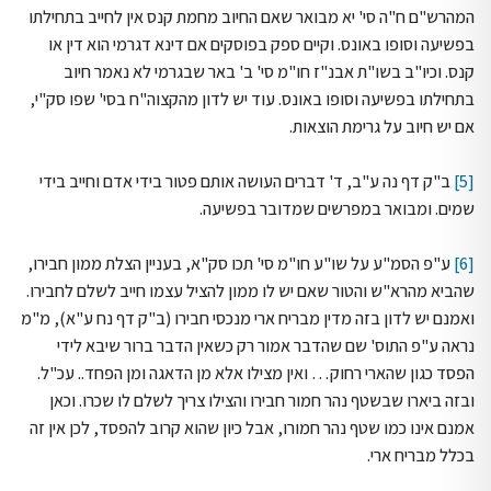
המהרש"ם ח"ה סי' יא מבואר שאם החיוב מחמת קנס אין לחייב בתחילתו
בפשיעה וסופו באונס. וקיים ספק בפוסקים אם דינא דגרמי הוא דין או
קנס. וכיו"ב בשו"ת אבנ"ז חו"מ סי' ב' באר שבגרמי לא נאמר חיוב
בתחילתו בפשיעה וסופו באונס. עוד יש לדון מהקצוה"ח בסי' שפו סק"י,
אם יש חיוב על גרימת הוצאות.
[5]
ב"ק דף נה ע"ב, ד' דברים העושה אותם פטור בידי אדם וחייב בידי
שמים. ומבואר במפרשים שמדובר בפשיעה.
[6]
ע"פ הסמ"ע על שו"ע חו"מ סי' תכו סק"א, בעניין הצלת ממון חבירו,
שהביא מהרא"ש והטור שאם יש לו ממון להציל עצמו חייב לשלם לחבירו.
ואמנם יש לדון בזה מדין מבריח ארי מנכסי חבירו (ב"ק דף נח ע"א), מ"מ
נראה ע"פ התוס' שם שהדבר אמור רק כשאין הדבר ברור שיבא לידי
הפסד כגון שהארי רחוק… ואין מצילו אלא מן הדאגה ומן הפחד.. עכ"ל.
ובזה ביארו שבשטף נהר חמור חבירו והצילו צריך לשלם לו שכרו. וכאן
אמנם אינו כמו שטף נהר חמורו, אבל כיון שהוא קרוב להפסד, לכן אין זה
בכלל מבריח ארי.