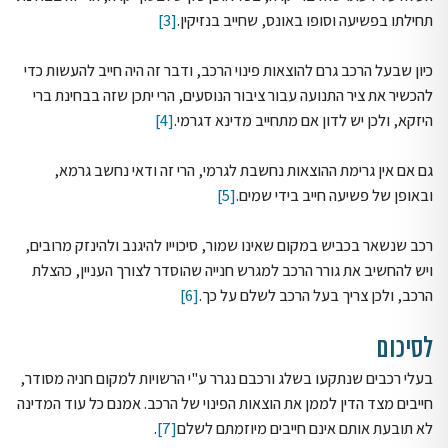
תחילתו בפשיעה וסופו באונס, שחייב בנזיקין.
[3]
כיון שבעל הרכב גרם להוצאות פינוי הרכב, ודבר זה היה חייב להעשות כדי
להכשיר את ציר התנועה עבור ציבור הנוסעים, הרי יתכן שזה בבחינת ברי
היזקא, ולכן יש לדון אם מתחייב מדינא דגרמי.
[4]
גם אם אין גרימת ההוצאות נחשבת לגרמי, הרי זה ודאי נחשב גרמא,
ובאופן של פשיעה חייב בידי שמים.
[5]
רכב שנשאר בכביש במקום שאינו שמור, סיכוייו להיגנב ולהינזק מרובים,
ויש להחשיב את גורר הרכב למגרש חנייה שהוסדר לצורך העניין, כהצלת
הרכב, ולכן צריך בעל הרכב לשלם על כך.
[6]
לסיכום
בעלי רכבים שנתקעו בשלג ורכבם נגרר ע"י הרשויות למקום חניה מסודר,
חייבים מצד הדין לממן את הוצאות הפינוי של הרכב. אמנם כל עוד המדינה
לא תובעת אותם אינם חייבים מיוזמתם לשלם
[7]
.