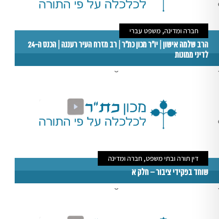
חברה ומדינה, משפט עברי
הרב שלמה אישון | יו"ר מכון כת"ר | רב מזרח העיר רעננה | הכנס ה-24
לדיני ממונות
דין תורה ובתי משפט, חברה ומדינה
שוחד בפקידי ציבור – חלק א