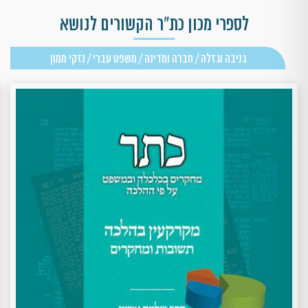
לספרי מכון כת"ר הקשורים לנושא
גניבה וגזלה / חברה ומדינה / משפט עברי / נזקי ממון