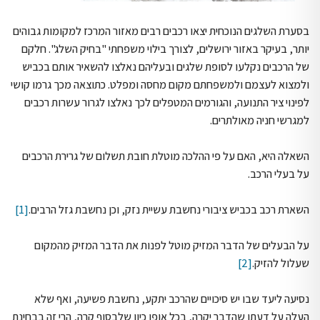
בסערת השלגים הנוכחית יצאו רכבים רבים מאזור המרכז למקומות גבוהים
יותר, בעיקר באזור ירושלים, לצורך בילוי משפחתי "בחיק השלג". חלקם
של הרכבים נקלעו לסופת שלגים ובעליהם נאלצו להשאיר אותם בכביש
ולמצוא לעצמם ולמשפחתם מקום מחסה ומפלט. כתוצאה מכך גרמו קושי
לפינוי ציר התנועה, והגורמים המטפלים לכך נאלצו לגרור עשרות רכבים
למגרשי חניה מאולתרים.
השאלה היא, האם על פי ההלכה מוטלת חובת תשלום של גרירת הרכבים
על בעלי הרכב.
השארת רכב בכביש ציבורי נחשבת עשיית נזק, וכן נחשבת גזל הרבים.
[1]
על הבעלים של הדבר המזיק מוטל לפנות את הדבר המזיק מהמקום
שעלול להזיק.
[2]
נסיעה ליעד שבו יש סיכויים שהרכב יתקע, נחשבת פשיעה, ואף שלא
העלה על דעתו שהדבר יקרה, בכל אופן כיון שלבסוף קרה, הרי זה בבחינת