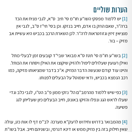
הערות שוליים
[1]
יש ללמוד מפסקי השו"ע חו"מ סי' תיב ס"א, לגבי מניח את הכד
ברה"ר, שאם הוזק בו אדם, חייב בנזקו. וכן בסי' תי"ז ס"ב, לגבי אין
מוציאין זיזין וגזוזטראות לרה"ר. לכן השארת הרכב בכביש היא עשיית אב
מזיק – בור.
[2]
בשו"ע חו"מ סי' תטז ס"א מבואר שבי"ד קובעים זמן לבעלי כותל
ואילן רעועין שעלולים ליפול ולהזיק שיקוצו את האילן ויסתרו את הכותל.
והיינו עוד קודם שנעשה הדבר המזיק. א"כ בדבר שמציאותו מזיקה, כמו
רכב הנמצא בכביש, ודאי שמוטל על הבעלים לפנותו.
[3]
כפי שיש ללמוד מהרמב"ם הל' נזקי ממון פ"ב הט"ו, לגבי כלב וגדי
שעלו לראש הגג ונפלו והזיקו באונס, חייב הבעלים כיון שעלייתן לגג
פשיעה.
[4]
מהמבואר בדרוש וחידוש לרעק"א מערכה לב"מ דף לו אות כט, עולה
שאין חילוק בזה בין מזיק ממש או דינא דגרמי, ובשניהם חייב. אבל בשו"ת