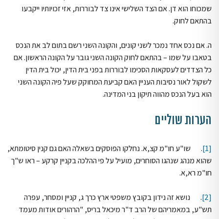
שמכוחו הוא דן. אם הצד השלישי אינו צד לבוררות, אזי זכויותיו ייקבעו
בהתאם לחוק.
ה. אם נכס אחד נמכר לשני קונים, והקונה השני רשם בתום לב את הנכס
בטאבו על שמו – בהתאם לחוק הקונה השני גובר על הקונה הראשון. אם
כל הצדדים לעסקאות הסכימו לבוררות בפני בית הדין, יכול בית הדין
לשקול לאור נסיבות העניין האם קביעת המחוקק שעל פיה הקונה השני
הוא בעל הנכס מהווה תיקון בני המדינה.
הערות שוליים
[1]
. שו"ע חו"מ קצ,א. נחלקו הפוסקים בשאלה האם גם קנין סיטומתא,
שהוא מנהג שנהגו הסוחרים, מועיל על פי ההלכה בקניין קרקע – ראו ש"ך
חו"מ רא,א.
[2]
. נושא זה נידון בקובץ משפטי ארץ כרך ג, קניין ומסחר, עפרה
תש"ע, במאמריהם של הרב ד"ר מיכאל בריס, "הרהורים אודות מעמד