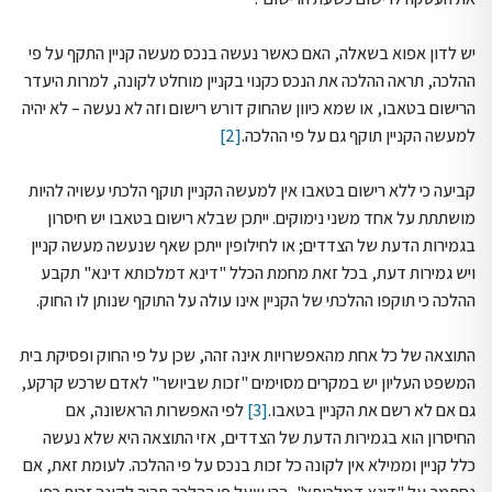
יש לדון אפוא בשאלה, האם כאשר נעשה בנכס מעשה קניין התקף על פי
ההלכה, תראה ההלכה את הנכס כקנוי בקניין מוחלט לקונה, למרות היעדר
הרישום בטאבו, או שמא כיוון שהחוק דורש רישום וזה לא נעשה – לא יהיה
למעשה הקניין תוקף גם על פי ההלכה.
[2]
קביעה כי ללא רישום בטאבו אין למעשה הקניין תוקף הלכתי עשויה להיות
מושתתת על אחד משני נימוקים. ייתכן שבלא רישום בטאבו יש חיסרון
בגמירות הדעת של הצדדים; או לחילופין ייתכן שאף שנעשה מעשה קניין
ויש גמירות דעת, בכל זאת מחמת הכלל "דינא דמלכותא דינא" תקבע
ההלכה כי תוקפו ההלכתי של הקניין אינו עולה על התוקף שנותן לו החוק.
התוצאה של כל אחת מהאפשרויות אינה זהה, שכן על פי החוק ופסיקת בית
המשפט העליון יש במקרים מסוימים "זכות שביושר" לאדם שרכש קרקע,
גם אם לא רשם את הקניין בטאבו.
[3]
לפי האפשרות הראשונה, אם
החיסרון הוא בגמירות הדעת של הצדדים, אזי התוצאה היא שלא נעשה
כלל קניין וממילא אין לקונה כל זכות בנכס על פי ההלכה. לעומת זאת, אם