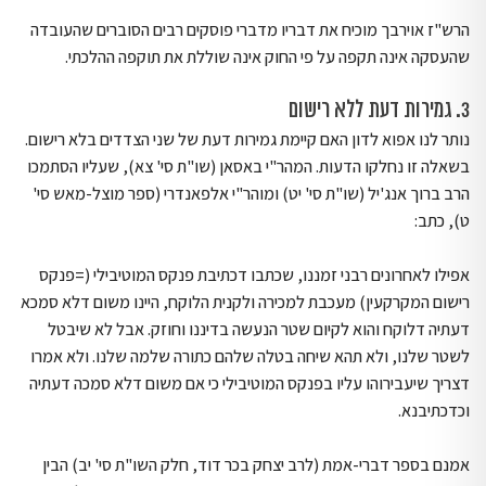
הרש"ז אוירבך מוכיח את דבריו מדברי פוסקים רבים הסוברים שהעובדה
שהעסקה אינה תקפה על פי החוק אינה שוללת את תוקפה ההלכתי.
3. גמירות דעת ללא רישום
נותר לנו אפוא לדון האם קיימת גמירות דעת של שני הצדדים בלא רישום.
בשאלה זו נחלקו הדעות. המהר"י באסאן (שו"ת סי' צא), שעליו הסתמכו
הרב ברוך אנג'יל (שו"ת סי' יט) ומוהר"י אלפאנדרי (ספר מוצל-מאש סי'
ט), כתב:
אפילו לאחרונים רבני זמננו, שכתבו דכתיבת פנקס המוטיבילי (=פנקס
רישום המקרקעין) מעכבת למכירה ולקנית הלוקח, היינו משום דלא סמכא
דעתיה דלוקח והוא לקיום שטר הנעשה בדיננו וחוזק. אבל לא שיבטל
לשטר שלנו, ולא תהא שיחה בטלה שלהם כתורה שלמה שלנו. ולא אמרו
דצריך שיעבירוהו עליו בפנקס המוטיבילי כי אם משום דלא סמכה דעתיה
וכדכתיבנא.
אמנם בספר דברי-אמת (לרב יצחק בכר דוד, חלק השו"ת סי' יב) הבין