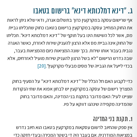
ג. "דינא דמלכותא דינא" ברישום בטאבו
אף שרישום עסקה במקרקעין כרוך בתשלום אגרה, ודאי שלא ניתן לראות
את החוק המחייב עסקה במקרקעין ברישום בטאבו כחוק שתכליתו גביית
מס, אשר לכל השיטות הינו בעל תוקף של "דינא דמלכותא דינא". תכליתו
של החוק אינה גביית מס אלא הרצון להעניק שירות לאזרח, כאשר האגרה
נגבית בעבור אותו שירות. בכך שונה המציאות כיום מהמציאות בעבר,
שבה נדרש הרישום "לא בשל הרצון להעניק שירות מועיל לאזרחים, אלא
בכדי לייעל את הגבייה של מסים מבעלי מקרקעין".
[20]
כדי לקבוע האם חל הכלל של "דינא דמלכותא דינא" על הסעיף בחוק
המצריך רישום של עסקה במקרקעין יש לבחון אפוא את שתי הנקודות
שציינו לעיל: האם מדובר בתקנת בני המדינה, והאם מדובר בחוק
שהמדינה מקפידה שינהגו דווקא על פיו.
1. תקנת בני המדינה
אין ספק שהחיוב לרשום עסקאות במקרקעין בטאבו הוא חיוב נדרש
במציאות המודרנית. אם בעבר היה די בשטר המכירה ובעדי חזקה כדי