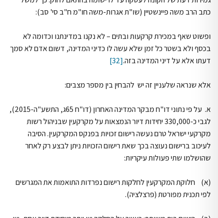
כתב הרב משה פיינשטיין (שו"ת אגרות-משה חו"מ ח"ב סי' סב):
ופשוט שאף במכירת קרקעות ובתים – לא נקנו במדינתנו וכדומה לא
בכסף ולא בשטר כל זמן שלא עשה לו כדיני המדינה, דשום אדם לא סמך
דעתו אלא על דיני המדינה בזה.
[32]
אלא שנראה שלעניין זה יש להבחין בין מספר מצבים:
א. על פי נתוני דו"ח מבקר המדינה האחרון (דו"ח 65ג, התשע"ה-2015),
לגבי כ-330,000 יחידות דיור הנמצאות על מקרקעין שבניהול רשות
מקרקעי ישראל טרם נעשה רישום זכויות בפנקס המקרקעין. הסיבה
לעיכוב ברישום נעוצה בכך שאת רישום הזכויות ניתן לבצע רק לאחר
שהושלמו שתי פעולות עיקריות:
(א) חלוקת המקרקעין לחלקות רישום נפרדות התואמות את המגרשים
לפי תכנית מפורטת (פרצלציה).