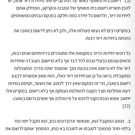
(ב) רישום בית משותף: כאשר על החלקה יש יותר מיחידת דיור אחת, יש
להכין תשריט רישום בית משותף של המבנה והקרקע, המחלק אותם
ליחידות דיור, ולרשום כל יחידה כתת-חלקה בפנקס הבתים המשותפים.
במקרים רבים לא נעשו פעולות אלה, ולכן לא ניתן לרשום בטאבו את
הזכויות ביחידות דיור רבות.
כל רוכשי יחידות הדיור במקומות אלו מתגוררים בדירותיהם שנים רבות,
ורואים עצמם כבעלי הנכס לכל דבר אף בלא הרישום. העובדה שיחידות
דיור אלו לא נרשמו אינה נובעת מכך שהמוכר שינה מדרך ההתנהלות
המקובלת. נראה על כן שביחידות דיור כאלו, היות שאין אפשרות לבצע
רישום בטאבו, הרי זה כמקום שאין דרך לכתוב את השטר, וקיימת גמירות
דעת מוחלטת מצד הקונה להשלמת העסקה אף בלא רישום. במקרים אלו
ייחשב אפוא הנכס כקנוי לרוכש על פי ההלכה אף שטרם נרשם בטאבו.
[33]
ב. הנוהג המקובל הוא, שכאשר אדם רוכש נכס, הוא מקבל ייפוי כוח
בלתי-חוזר מהמוכר לטובתו או לטובת בא כוחו, המסמיך אותם לרשום את