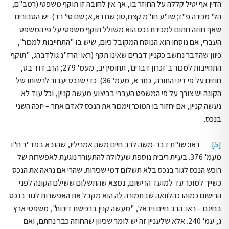
הדין אף יטיל קללה על החוזר בו, אך אין לחובה זו תוקף משפטי (רמב"ם,
הל' מכירה פ"ז; שו"ע חו"מ קצח,טו; שם רא,א; שם סי' רד). יש הסבורים
שאף חוזה חתום למכירת נכס הוא משולל תוקף משפטי על פי המשפט
העברי, אם נוסחו הוא הנוסח המקובל כיום, שיש בו "התחייבות למכור",
כיוון שהדבר נחשב כקניין דברים שאינו תקף (ראו: הרז"נ גולדברג, "תוקף
התחייבות למכור ב'זכרון דברים', תחומין יב, מעמ' 279; הרב דוד בס,
חוזים על פי דיני התורה, כתר א, מעמ' 36). כדי שנכס יעבור לרשותו של
הקונה יש צורך על פי המשפט העברי בביצוע מעשה קניין, וכל עוד לא
נעשה קניין, אם יחזור בו המוכר וימכור את הנכס לאדם אחר – יזכה השני
בנכס.
[5]
. ראו: שו"ת דבר-משה לרב חיים משה אמריליו, שהובא בפד"ר ח"ו
מעמ' 376. בעיית ריבית נוספת שעלולה להתעורר נוגעת לאפשרות של
רוכש הנכס לגור בנכס בלא תשלום דמי שכירות. שהרי אם נראה את הנכס
כשייך למוכר עד למועד הרישום, נמצא שהתשלום ששילם הקונה לפני
הרישום כמוהו כהלוואה שבתמורה לה הוא מקבל את האפשרות לגור בנכס
בחינם – ראו: הרב חיים וידאל, "מעשה קנין ברכישת דירות", משפטי ארץ
ג, עמ' 240. אלא שלעניין זה יש לומר שכיוון שהחוזה כבר נחתם, ואם