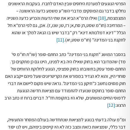
הפרטי הנוגעים למערכת היחסים שבין האדם לחברו. בעקבות הראשונים
נחלקו בדבר גם הפוסקים: מדברי השו"ע משמע כדעה הראשונה –
המצמצמת,
[10]
ואילו הרמ"א הביא את שתי הדעות והכריע כדעה השנייה
– המרחיבה (חו"מ שסט,ח; סח,א; רז,טו; שנו,ז). אכן, גם לפי הרמ"א חל
הכלל "דינא דמלכותא דינא" רק "בדבר שיש בו הנאה למלך או שהוא
לתקנת בני המדינה" (חו"מ שסט,יא).
[11]
בהסבר המושג "תקנת בני המדינה" כתב החתם-סופר (שו"ת חו"מ סי'
מד) שהמדובר הוא בחוק שאילו היה בא לפנינו, היינו גם כן מתקנים כך.
החתם-סופר עסק בתשובתו בחוק ספציפי, הנוגע לחלוקת הרווחים של
סוחרי היין, והוא לא הגדיר במפורש את הקריטריונים שעל פיהם ייקבע האם
חוק מסוים נחשב כ"תיקון בני המדינה". נראה שיש מקום ליישם את דברי
החתם-סופר בחוקים שנועדו להתמודד עם מציאות חדשה הנוגעת
לדפוסי החיים המשתנים, שלא היו בתקופת חז"ל. דברים ברוח זו כתב הרב
הרצוג:
[12]
ומ"מ עולה בדעתי בנוגע למציאות שנתחדשה בעולם המסחר והתעשיה,
דבר כללי, שמציאות כזאת ומצב כזה לא היו קיימים בימיהם, ויש לנו יסוד