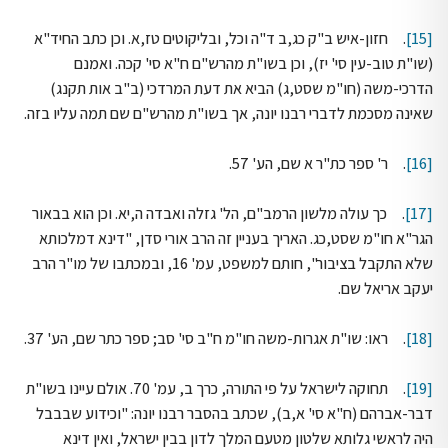
[15]
. חזון-איש ב"ק כג,ב ד"ה וכל, ובליקוטים טז,א. וכן כתב החיד"א
(שו"ת טוב-עין סי' יז), וכן בשו"ת מהרש"ם ח"א סי' קכה. ואמנם
הדרכי-משה (חו"מ שסט,ג) הביא את דעת המרדכי (ב"ב אות תקנג)
שאינה מסכמת לדברי רבנו יונה, אך בשו"ת מהרש"ם שם תמה עליו בזה.
[16]
. ר' ספר כת"ר א שם, הע' 57.
[17]
. כך עולה מלשון הרמב"ם, הל' גזלה ואבדה ה,יא. וכן הוא בבאור
הגר"א חו"מ שסט,כג. האריך בעניין זה הרב אורי סדן, "דינא דמלכותא
שלא התקבל בציבור", חותם למשפט, עמ' 16, ובמכתבו של מו"ר הרב
יעקב אריאל שם.
[18]
. ראו: שו"ת אגרות-משה חו"מ ח"ב סי' סב; ספר כתר שם, הע' 37.
[19]
. תחוקה לישראל על פי התורה, כרך ב, עמ' 70. אולם עיינו בשו"ת
דבר-אברהם (ח"א סי' א,ב), שכתב בהסבר רבנו יונה: "וכידוע שבבבל
היה לראשי גלותא שלטון מטעם המלך לדון בבין ישראל, ואין דינא