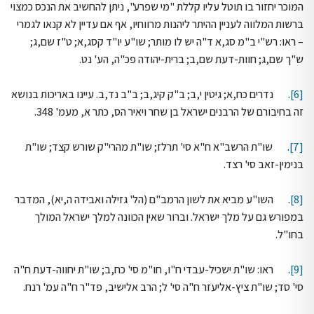
המוכר יחזור בו תוטל עליו קללת "מי שפרע", ניתן להחשיב את הנכס כמצוי
ברשות המלווה לעניין ההיתר ליהנות מרווחיו, אף אם עדיין לא קנאו לגמרי
– ראו: רש"י ב"מ סג,א ד"ה יש לו מותר; שו"ע יו"ד קסג,א; ט"ז שם,ג;
ש"ך שם,ג; חוות-דעת שם,ב; ברית-יהודה פכ"ה, הע' נט.
[6]
. נדרים כח,א; גיטין י,ב; ב"ק קיג,ב; ב"ב נד,ב. עיינו באריכות בנושא
זה בחיבורם של הרבנים ישראל בן שחר ויאיר הס, כתר א, מעמ' 348.
[7]
. שו"ת הרשב"א ח"א סי' תרלז; שו"ת מהרי"ק שורש קצד; שו"ת
בנימין-זאב סי' רצד.
[8]
. השו"ע מביא את לשון הרמב"ם (הל' גזילה ואבידה ה,יא), המדבר
במפורש גם על מלך ישראל. וברור שאין הכוונה למלך ישראל המולך
בחו"ל.
[9]
. ראו: שו"ת ישכיל-עבדי ח"ו, חו"מ סי' כח,ב; שו"ת יחווה-דעת ח"ה
סי' סד; שו"ת ציץ-אליעזר ח"ה סי' ל; הרב אלישיב, פד"ר ח"ה עמ' רנח.