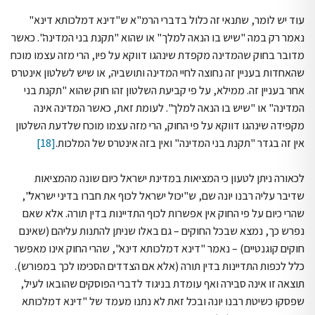
עוד יש לומר, שתנאי זה כלול בדברי הרמ"א ש"דינא דמלכותא דינא"
נאמר רק במה "שיש בו הנאה למלך" או שהוא "תקנת בני המדינה". כאשר
מדובר בחוק שהמדינה מקפדת שינהגו דווקא על פיו, הרי מזה עצמו מוכח
שהאחדות בעניין זה נחוצה לחיי המדינה ותושביה, או שיש לשלטון אינטרס
אחר בעניין זה. ממילא, על פי קביעת השלטון זהו חוק שהוא "תקנת בני
המדינה" או "שיש בו הנאה למלך". לעומת זאת, כאשר המדינה אינה
מקפידה שינהגו דווקא על פי החוק, הרי מזה עצמו מוכח שלדעת השלטון
אין זה בגדר "תקנת בני המדינה" ואין בזה אינטרס של המלכות.
[18]
לכאורה ניתן לטעון כי המציאות במדינת ישראל כיום שונה מהמציאות
שדיבר עליה רבנו יונה שם, ש"יכול ישראל לכוף את חברו בדיני ישראל",
שהרי כיום על פי החוק אין אפשרות לכוף התדיינות בדין תורה. אלא שאם
נפרש כך, נמצא שבכל החוקים – גם באלו שניתן להתנות עליהם (שאינם
חוקים קוגנטיים) – נאמר "דינא דמלכותא דינא", שהרי החוק אינו מאפשר
כלל לכפות התדיינות בדין תורה (אלא אם הצדדים הסכימו לכך במפורש).
תוצאה זו אינה סבירה ואף עומדת בניגוד לדברי הפוסקים שהובאו לעיל,
שפסקו כשיטת רבנו יונה ובכל זאת לא נתנו מעמד של "דינא דמלכותא