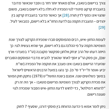
צורך ברישום בטאבו, אולם מאוחר יותר חזר בו וסבר שכאשר מדובר
בהעברת קרקע מיהודי לגוי המכירה לא חלה בלא רישום בטאבו, משום
שהגוי אינו כפוף לדין תורה.
[28]
אך כאשר מדובר בהעברת קרקע בין
יהודים – ההעברה תקפה גם לדעת החזו"א בלא רישום, כמבואר לעיל.
[29]
לעומת החזון-איש, רבים מהפוסקים סברו שמכירת הקרקע לצורך שנת
השמיטה תקפה על פי ההלכה גם בלא רישום, אף שהיא נעשית לגוי. כך
הייתה דעתו של הרב יצחק אלחנן ספקטור מקובנה (הו"ד במעדני-ארץ
שם), וכן פסק הר"ע יוסף לאחר שהאריך להביא מדברי הפוסקים הסוברים
שהיעדר הרישום בטאבו אינו מעכב את תוקפה של המכירה (שו"ת
יביע-אומר ח"י יו"ד סי' מ). כך נהגו בפועל הרבנים הראשיים לישראל
במשך כשלושים שנה. אמנם בשנת התשל"ט (1979) נחקק חוק הפוטר
את מכירת הקרקע לצורך השמיטה מרישום מטאבו – אך היה זה רק
"לרווחא דמילתא", כדי לחוש לדעת החזון-איש הסבור שמכירה לגוי
טעונה רישום.
ניתן לומר אפוא כי הדעה הרווחת בין פוסקי דורנו, שסעיף 7 לחוק