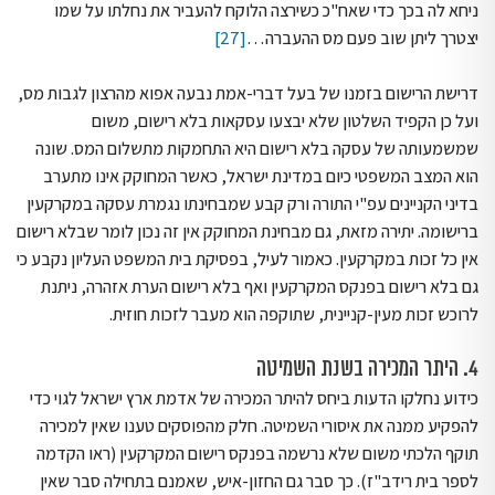
ניחא לה בכך כדי שאח"כ כשירצה הלוקח להעביר את נחלתו על שמו
יצטרך ליתן שוב פעם מס ההעברה…
[27]
דרישת הרישום בזמנו של בעל דברי-אמת נבעה אפוא מהרצון לגבות מס,
ועל כן הקפיד השלטון שלא יבצעו עסקאות בלא רישום, משום
שמשמעותה של עסקה בלא רישום היא התחמקות מתשלום המס. שונה
הוא המצב המשפטי כיום במדינת ישראל, כאשר המחוקק אינו מתערב
בדיני הקניינים עפ"י התורה ורק קבע שמבחינתו נגמרת עסקה במקרקעין
ברישומה. יתירה מזאת, גם מבחינת המחוקק אין זה נכון לומר שבלא רישום
אין כל זכות במקרקעין. כאמור לעיל, בפסיקת בית המשפט העליון נקבע כי
גם בלא רישום בפנקס המקרקעין ואף בלא רישום הערת אזהרה, ניתנת
לרוכש זכות מעין-קניינית, שתוקפה הוא מעבר לזכות חוזית.
4. היתר המכירה בשנת השמיטה
כידוע נחלקו הדעות ביחס להיתר המכירה של אדמת ארץ ישראל לגוי כדי
להפקיע ממנה את איסורי השמיטה. חלק מהפוסקים טענו שאין למכירה
תוקף הלכתי משום שלא נרשמה בפנקס רישום המקרקעין (ראו הקדמה
לספר בית רידב"ז). כך סבר גם החזון-איש, שאמנם בתחילה סבר שאין