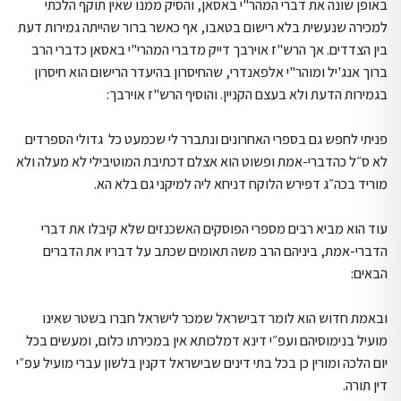
באופן שונה את דברי המהר"י באסאן, והסיק ממנו שאין תוקף הלכתי
למכירה שנעשית בלא רישום בטאבו, אף כאשר ברור שהייתה גמירות דעת
בין הצדדים. אך הרש"ז אוירבך דייק מדברי המהרי"י באסאן כדברי הרב
ברוך אנג'יל ומוהר"י אלפאנדרי, שהחיסרון בהיעדר הרישום הוא חיסרון
בגמירות הדעת ולא בעצם הקניין. והוסיף הרש"ז אוירבך:
פניתי לחפש גם בספרי האחרונים ונתברר לי שכמעט כל גדולי הספרדים
לא ס״ל כהדברי-אמת ופשוט הוא אצלם דכתיבת המוטיבילי לא מעלה ולא
מוריד בכה״ג דפירש הלוקח דניחא ליה למיקני גם בלא הא.
עוד הוא מביא רבים מספרי הפוסקים האשכנזים שלא קיבלו את דברי
הדברי-אמת, ביניהם הרב משה תאומים שכתב על דבריו את הדברים
הבאים:
ובאמת חדוש הוא לומר דבישראל שמכר לישראל חברו בשטר שאינו
מועיל בנימוסיהם ועפ״י דינא דמלכותא אין במכירתו כלום, ומעשים בכל
יום הלכה ומורין כן בכל בתי דינים שבישראל דקנין בלשון עברי מועיל עפ״י
דין תורה.