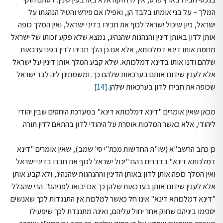
המלך – על בני אומתו בלבד הן, ואפילו אם פירש והטיל הנהגתו על
ישראל, כיון שיכול ישראל לכוף את חבירו בדיני ישראל, ואין המלך כופה
אותן לדון באותן דינין והנהגות שהנהיג, נמצא שלא פקע זכותו של ישראל
מחמת אותו דינא דמלכותא, אלא אם כן הלך חבירו לדין בפני ערכאות
שלהם ודנו אותו בדינא דמלכותא. שלא קבע המלך אותן דינין על ישראל
אלא לענין שידונו אותם בערכאות שלהם כך. ומשמתינן ליה לבר ישראל
שכופה את חבירו לדון בערכאות שלהן.
[14]
מכאן שאין אומרים "דינא דמלכותא דינא" במערכת היחסים שבין יהודי
ליהודי, אלא כאשר המלכות אוסרת על היהודי לדון בהתאם לדין תורה.
כן כתב הרשב"א (שו"ת החדשות מכת"י סי' שמב), שאין אומרים "דינא
דמלכותא דינא" בדברים בהם "יכול ישראל לכוף את חברו בדיני ישראל
ואין המלך כופה אותן לדון באותן הדינין וההנהגות שהנהיג, ולא קבע אותן
אלא לענין שידונו אותן בערכאות שלהן כך אם יבואו לפניהם". הרי שהכלל
"דינא דמלכותא דינא" אינו חל כאשר למלכות אין התנגדות לכך שאנשים
יסכימו ביניהם שחוק אחר יחול עליהם, ואינה מתנגדת לכך שיפעילו