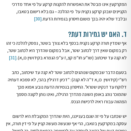
המקרקעין אינו מבטל את האפשרות להקנות קרקע על פי אחד מדרכי
הקניינים שבהן קרקע נקנית על פי ההלכה – גם בלא רישום בטאבו,
ובלבד שלא יהיה בכך משום חיסרון בגמירות הדעת.
[30]
ד. האם יש גמירות דעת?
אף שמדין תורה קרקע נקנית בכסף בלא צורך בשטר, נפסק להלכה כי זהו
רק במקום שאין דרך לכתוב שטר, אבל במקום שהדרך היא לכתוב שטר,
לא קנה עד שיכתוב (שו"ע חו"מ קצ,ז ע"פ הגמרא בקידושין כו,א).
[31]
בטעם הדבר שבמקום שנוהגים לכתוב שטר לא קנה עד שיכתוב, כתב
רש"י (קידושין כו,א ד"ה לא קנה): "דכיון דרגילין בהכי, לא סמכא דעתיה
דלוקח עד דנקיט שטרא". החיסרון בגמירות הדעת נובע אפוא מכך
שהמוכר נוהג באופן השונה מהדרך הרגילה, ואינו נותן לקונה מסמך
המהווה עבורו ראיה לרכישת הנכס.
יש שכתבו על פי זה שגם בענייננו, היות שהדרך המקובלת היא לרשום
עסקה במקרקעין בטאבו, הרי אף שנעשה מעשה קניין על פי דין תורה, אין
גמירות דעת של הקונה לעסקה עד לרישומה בהתאם לחוק. כך למשל