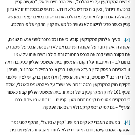
מרשם המקרקעין על פי ההלכה", ושל הרב חיים וידאל, "מעשה קניין
ברכישת דירות", ואין בית מדרש בלא חידוש. נדגיש שבמסגרת זו לא נדון
בשאלה האם ניתן לראות על פי ההלכה את הרישום בטאבו עצמו כמעשה
קניין כאשר פרט לרישום לא נעשה כל מעשה קניין התקף על פי ההלכה.
[3]
. סעיף 9 לחוק המקרקעין קובע כי אם נכס נמכר לשני אנשים שונים,
הקונה הראשון גובר על הקונה השני גם אם לא רשם את הנכס על שמו. רק
אם הקונה השני קנה את הנכס בתמורה ובתום לב ורשם אותו על שמו
בתום לב – הוא יגבור על הקונה הראשון. בית המשפט העליון עסק בהוראה
זו באריכות בפסק הדין בע"א 189/95 בנק אוצר החייל נ' אהרונוב, שניתן
על ידי הרכב 7 שופטים, בראשות הנשיא (דאז) אהרן ברק. יש לציין שלפני
חקיקת חוק המקרקעין נהגה "זכות שביושר" על פי המשפט האנגלי, אולם
סעיף 161 לחוק המקרקעין ביטל זכות זו. בית המשפט העליון קבע כאמור
כי במקרים מסוימים קיימת זכות מעין-קנינית – "זכות שביושר תוצרת
הארץ" – גם למי שרכש קרקע ולא רשם את העסקה.
[4]
. במשפט העברי לא קיים המושג "קניין שביושר", התקף לפני גמר
העסקה. אמנם קיימת חובה מוסרית שלא לחזור מהבטחה, ולעיתים בית