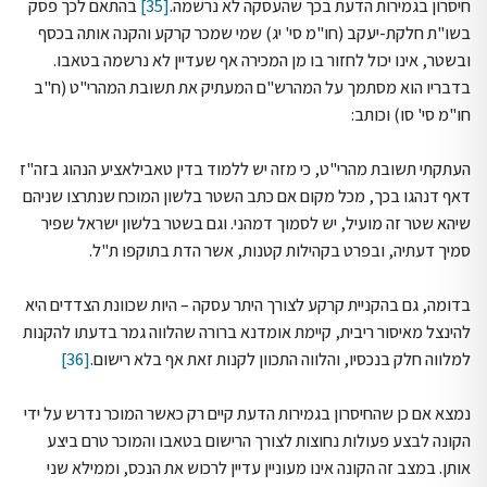
חיסרון בגמירות הדעת בכך שהעסקה לא נרשמה.
[35]
בהתאם לכך פסק
בשו"ת חלקת-יעקב (חו"מ סי' יג) שמי שמכר קרקע והקנה אותה בכסף
ובשטר, אינו יכול לחזור בו מן המכירה אף שעדיין לא נרשמה בטאבו.
בדבריו הוא מסתמך על המהרש"ם המעתיק את תשובת המהרי"ט (ח"ב
חו"מ סי' סו) וכותב:
העתקתי תשובת מהרי"ט, כי מזה יש ללמוד בדין טאבילאציע הנהוג בזה"ז
דאף דנהגו בכך, מכל מקום אם כתב השטר בלשון המוכח שנתרצו שניהם
שיהא שטר זה מועיל, יש לסמוך דמהני. וגם בשטר בלשון ישראל שפיר
סמיך דעתיה, ובפרט בקהילות קטנות, אשר הדת בתוקפו ת"ל.
בדומה, גם בהקניית קרקע לצורך היתר עסקה – היות שכוונת הצדדים היא
להינצל מאיסור ריבית, קיימת אומדנא ברורה שהלווה גמר בדעתו להקנות
למלווה חלק בנכסיו, והלווה התכוון לקנות זאת אף בלא רישום.
[36]
נמצא אם כן שהחיסרון בגמירות הדעת קיים רק כאשר המוכר נדרש על ידי
הקונה לבצע פעולות נחוצות לצורך הרישום בטאבו והמוכר טרם ביצע
אותן. במצב זה הקונה אינו מעוניין עדיין לרכוש את הנכס, וממילא שני