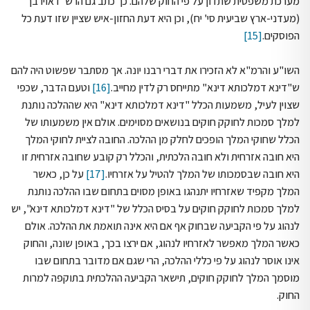
מערכת משפטית שתדון על פי החוק שלהם. כך כתב גם הרש"ז אוירבך
(מעדני-ארץ שביעית סי' יח), וכן היא דעת החזון-איש שציין שזו דעת כל
הפוסקים.
[15]
השו"ע והרמ"א לא הזכירו את דברי רבנו יונה. אך מסתבר שפשוט היה להם
ש"דינא דמלכותא דינא" מתייחס רק לדין מחייב.
[16]
וטעם הדבר, שכפי
שצוין לעיל, משמעות הכלל "דינא דמלכותא דינא" היא שההלכה נותנת
למלך סמכות לחוקק חוקים בנושאים מסוימים. אולם אין משמעותו של
הכלל שחוקי המלך הופכים לחלק מן ההלכה. החובה לציית לחוקי המלך
היא חובה אזרחית ולא חובה הלכתית, והכלל רק קובע שחובה אזרחית זו
היא חובה שבסמכותו של המלך להטיל על אזרחיו.
[17]
על כן, כאשר
המלך מקפיד שאזרחיו יתנהגו באופן מסוים בתחום שבו ההלכה נותנת
למלך סמכות לחוקק חוקים על בסיס הכלל של "דינא דמלכותא דינא", יש
לנהוג על פי הקביעה שבחוק אף אם היא אינה תואמת את ההלכה. אולם
כאשר המלך מאפשר לאזרחיו לנהוג, אם ירצו בכך, באופן שונה, והחוק
אינו אוסר לנהוג על פי כללי ההלכה, הרי שגם אם מדובר בתחום שבו
מוסמך המלך לחוקק חוקים, תישאר הקביעה ההלכתית בתוקפה למרות
החוק.