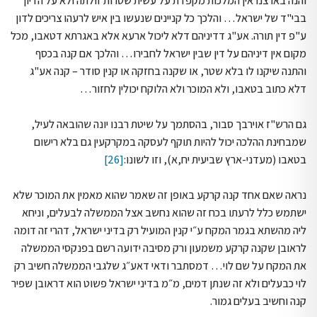
והנה בארצנו אין המלכות מקפדת על עשית שטרות זולתה ולא על הדיון
בבי"ד של ישראל… והלכך כל קניינים שנעשו בין איש לרעהו צריכים לדון
ע"פ דין תורה. אע"ג דדיניהם דלא ליכול ארעא אלא באגרתא דטאבו, מכל
מקום אין דיניהם על דין שבין ישראל לחבירו… והלכך אם קנה בכסף
והתנה שיקנו לו בלא שטר, או שקנה בחזקה או קנין סודר – קנה אע"ג
דלא כתוב בטאבו, ולא המוכר ולא הלוקח יכולין לחזור…
גם הרש"ז אוירבך סבור, בהסתמך על שיטת רבנו יונה שהובאה לעיל,
שמבחינת ההלכה יכול להיות תוקף לעסקה במקרקעין גם בלא רישום
בטאבו (מעדני-ארץ שביעית יח,א), וזו לשונו:
[26]
נראה שאם אחד קנה קרקע באופן זה שאמר שהוא מאמין את המוכר שלא
ישתמש כלל לרעתו בכח זה שהוא נחשב אצל הממשלה לבעלים, וניחא
ליה מהשתא בגמר המקח ע״י קנין המועיל רק בדיני ישראל, דהרי זה דומה
לראובן שקנה קרקע משמעון ורק מסיבה ידועה רשם בפנקסי הממשלה
את המקח על שם לוי… דמסתבר ודאי דאע״ג שלגבי הממשלה חשיב רק
לוי כבעלים ולא זה שנתן דמים, מ״מ בדיני ישראל פשוט הוא דראובן שפיר
קנה וחשיב בעלים גמור.