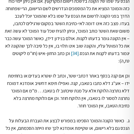
הנכס על שמו של הקונה בלשכת רישום המקרקעין. אם אכן ניתן ייפוי כוח
כזה והמוכר המציא את כל המסמכים הנדרשים לשם הרישום, הרי שפתוחה
הדרך בפני הקונה לרשום את הנכס על שמו בלא שהמוכר יוכל לעכב
בעדו. מצב כזה אינו דומה לאי-כתיבת השטר במקום שרגילים לכתבו,
משום שאת השטר כותב המוכר, וניתן להניח שכל עוד המוכר לא עשה זאת
– אין הקונה גומר בדעתו לקנות. אולם בנידון דידן, כאשר המוכר עשה כבר
את כל המוטל עליו, והקונה שוב אינו תלוי בו, אין כל סיבה לכך שהקונה לא
יגמור בדעתו לקנות את הנכס.
[34]
וכן כתב החזון-איש (חו"מ ליקוטים
טז,ה):
וכן אם קנה בכסף באתר דכתבי שטר, וכתב לו שטרא בעדים או בחתימת
ידו – אע"ג דלא כתבו בטאבו, קנה. ואפילו תימא דחשיב אומדנא דמוכח
דלא נתרצה הלוקח אלא על מנת שיכתוב לו בטאבו… מ"מ אם המוכר
נתרצה למסור לו בטאבו, אין הלוקח חוזר. וכן אם הלוקח מתרצה בלא
כתיבת הטאבו, אין המוכר חוזר.
ג. כאשר הקונה והמוכר הסכימו במפורש לבצע את העברת הבעלות על
הנכס גם בלא רישום, או שקיימת אומדנא לכך שזו הייתה הסכמתם, אין כל