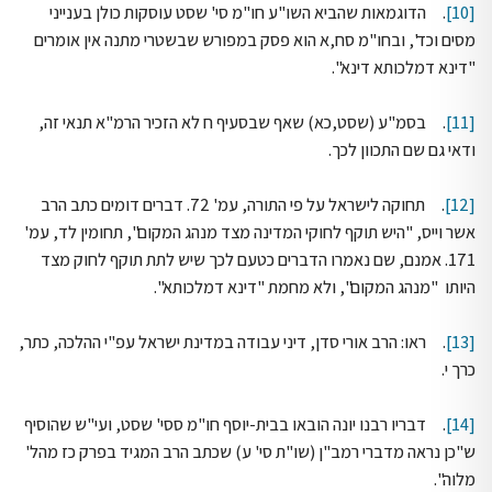
[10]
. הדוגמאות שהביא השו"ע חו"מ סי' שסט עוסקות כולן בענייני
מסים וכד', ובחו"מ סח,א הוא פסק במפורש שבשטרי מתנה אין אומרים
"דינא דמלכותא דינא".
[11]
. בסמ"ע (שסט,כא) שאף שבסעיף ח לא הזכיר הרמ"א תנאי זה,
ודאי גם שם התכוון לכך.
[12]
. תחוקה לישראל על פי התורה, עמ' 72. דברים דומים כתב הרב
אשר וייס, "היש תוקף לחוקי המדינה מצד מנהג המקום", תחומין לד, עמ'
171. אמנם, שם נאמרו הדברים כטעם לכך שיש לתת תוקף לחוק מצד
היותו "מנהג המקום", ולא מחמת "דינא דמלכותא".
[13]
. ראו: הרב אורי סדן, דיני עבודה במדינת ישראל עפ"י ההלכה, כתר,
כרך י.
[14]
. דבריו רבנו יונה הובאו בבית-יוסף חו"מ ססי' שסט, ועי"ש שהוסיף
ש"כן נראה מדברי רמב"ן (שו"ת סי' ע) שכתב הרב המגיד בפרק כז מהל'
מלוה".