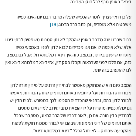
דינא" באופן גורף לכל חוקי המדינה.
על כן ודאי שצריך לומר שהכפייה שעליה מדבר רבנו יונה אינה כפייה
משפטית אלא מוסרית, וכן כתב הרב הרצוג:
[19]
ברור שרבנו יונה מדבר באופן שהמלך לא נתן סמכות משפטית לבתי דיננו
אלא שלא איכפת לו אם אנו מכריחים לבוא לדון לפניו באמצעי כפיה
מוסרית שישנם בידינו, ובמצב כזה אין דינא דמלכותא חל. אבל גם במצב
כזה, אם הלכו לפני הערכאות וקבלו פסק דין, אזי דינא דמלכותא דינא ואין
לנו להתערב בזה יותר.
המצב כיום הוא שהמחוקק מאפשר לבתי דין הדנים על פי דין תורה לדון
מכוח חוק הבוררות ועל פי תנאיו באותם תחומים שחוק הבוררות מאפשר
לבורר לדון בהם, ובתנאי שהצדדים הסכימו לכך במפורש. לבית הדין יש
גם יכולת כפייה מוסרית על ידי הוצאת כתבי סירוב למי שאינו מסכים
להתדיין בדין תורה. אם כן, לאור דבריו של הרב הרצוג, מסתבר שבכל
אותם תחומים של דיני הממונות שבהם יש לבורר סמכות חוקית לסטות
מהקביעה שבחוק – לא יחול הכלל "דינא דמלכותא דינא".