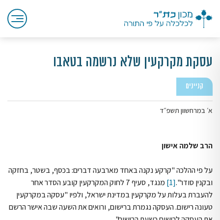
עסקת מקרקעין שלא נרשמה בטאבו
קניינים
א׳ במרחשוון תשפ״ד
הרב שלמה אישון
על פי ההלכה "קרקע נקנה באחד מארבעה דברים: בכסף, בשטר, בחזקה
ובקנין סודר".
[1]
מנגד, סעיף 7 לחוק המקרקעין קובע הסדר אחר
להעברת בעלות על מקרקעין במדינת ישראל, ולפיו "עסקה במקרקעין
טעונה רישום. העסקה נגמרת ברישום, ורואים את השעה שבה אישר הרשם
את העסקה לרישום כשעת הרישום".