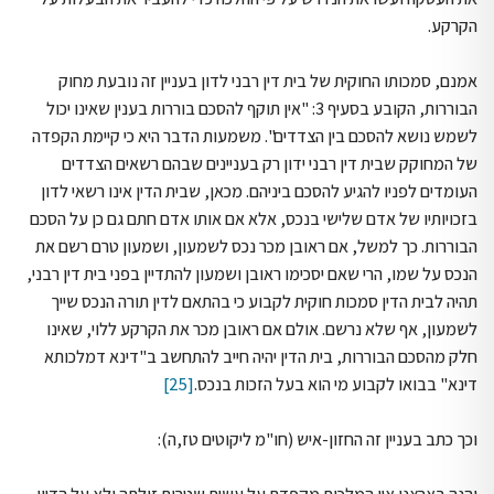
הקרקע.
אמנם, סמכותו החוקית של בית דין רבני לדון בעניין זה נובעת מחוק
הבוררות, הקובע בסעיף 3: "אין תוקף להסכם בוררות בענין שאינו יכול
לשמש נושא להסכם בין הצדדים". משמעות הדבר היא כי קיימת הקפדה
של המחוקק שבית דין רבני ידון רק בעניינים שבהם רשאים הצדדים
העומדים לפניו להגיע להסכם ביניהם. מכאן, שבית הדין אינו רשאי לדון
בזכויותיו של אדם שלישי בנכס, אלא אם אותו אדם חתם גם כן על הסכם
הבוררות. כך למשל, אם ראובן מכר נכס לשמעון, ושמעון טרם רשם את
הנכס על שמו, הרי שאם יסכימו ראובן ושמעון להתדיין בפני בית דין רבני,
תהיה לבית הדין סמכות חוקית לקבוע כי בהתאם לדין תורה הנכס שייך
לשמעון, אף שלא נרשם. אולם אם ראובן מכר את הקרקע ללוי, שאינו
חלק מהסכם הבוררות, בית הדין יהיה חייב להתחשב ב"דינא דמלכותא
דינא" בבואו לקבוע מי הוא בעל הזכות בנכס.
[25]
וכך כתב בעניין זה החזון-איש (חו"מ ליקוטים טז,ה):