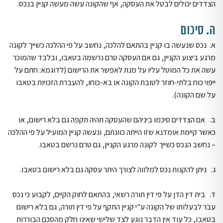
הצדדים יכולים לבטל את העסקה, אף שהקונה עשה מעשה קניין בנכס.
ה. סיכום
א. נכס שנעשה בו קניין בהתאם להלכה, נחשב על פי ההלכה כשייך לקונה
מרגע ביצוע הקניין, גם אם העסקה טרם נרשמה בטאבו, ובלבד שהמוכר
עשה את כל המוטל עליו על מנת לאפשר את הרישום (לדוגמא: חתם על
ייפוי כוח בלתי-חוזר לטובת הקונה או בא-כוחו, להעברת הזכויות בטאבו
על שם הקונה).
ב. אם הצדדים סיכמו ביניהם שהעסקה תהיה תקפה גם בלא רישום, או
כאשר קיימת אומדנא שזו הייתה כוונתם, ונעשה קניין המועיל על פי ההלכה
– נחשב הנכס כשייך לקונה מרגע הקניין, גם טרם נרשם בטאבו.
ג. ניתן להקנות נכס למלווה לצורך היתר עסקה גם בלא רישום בטאבו.
ד. בית דין הדן על פי דין תורה רשאי, בהתאם לחוק הקיים, לקבוע כי נכס
עבר לבעלותו של הקונה ע"י קניין התקף על פי דין תורה, גם בלא רישום
בטאבו, כל עוד אין הדבר נוגע לצד שלישי שאינו חלק מהסכם הבוררות