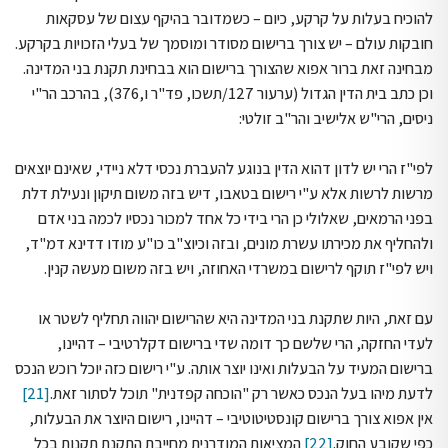
להוכיח בעלות על קרקע, כיום – כשמדובר בהיקף עצום של עסקאות
חובקות עולם – יש צורך ברישום מסודר ומוסמך של בעלי הזכויות בקרקע.
מבחינה זאת ברור אפוא שהצורך ברישום הוא בבחינת תקנת בני המדינה.
וכן כתב בית הדין הגדול (ערעור 127/תשכו, פד"ר ו,376), בהרכב הר"י
ניסים, הרי"ש אלישיב והר"ב זולטי:
לפי"ז הרי יש לדון דהוא הדין בנוגע להעברת נכסי דלא ניידי, שאינם יוצאים
מרשות לרשות אלא ע"י רישום בטאבו, דיש בזה משום תיקון ונעילת דלת
בפני הרמאים, שאלולי כן הרי בידי כל אחד למכור נכסיו לכמה בני אדם
ולהחליף את מכירתו עשרת מונים, ובזה וכיוצ"ב כו"ע מודו דדינא דמ"ד,
ויש לפי"ז תוקף לרישום במשרדי האחוזה, ויש בזה משום מעשה קנין.
עם זאת, היות שתקנת בני המדינה היא שהרישום יהווה תחליף לשטר או
לעדי החזקה, הרי שלשם כך דומה שדי ברישום דקלרטיבי – דהיינו,
ברישום המעיד על הבעלות ואינו יוצר אותה. ע"י רישום כזה יוכל רוכש הנכס
לדעת מיהו בעל הנכס כאשר רק "הוכחה קפדנית" תוכל לסתור זאת.
[21]
אין אפוא צורך ברישום קונסטיטוטיבי – דהיינו, רישום היוצר את הבעלות,
כפי שקובע החוק.
[22]
המציאות המודרנית מחייבת התקנת תקנות בכל