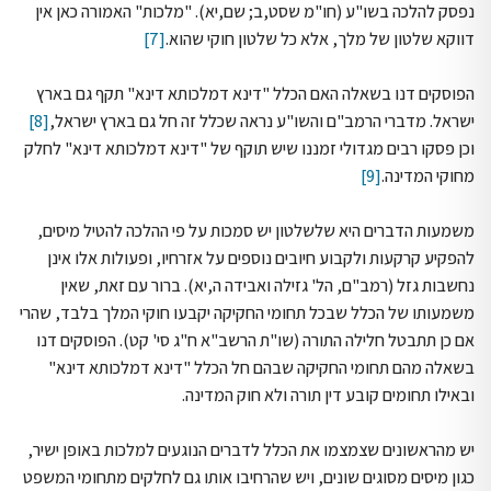
נפסק להלכה בשו"ע (חו"מ שסט,ב; שם,יא). "מלכות" האמורה כאן אין
דווקא שלטון של מלך, אלא כל שלטון חוקי שהוא.
[7]
הפוסקים דנו בשאלה האם הכלל "דינא דמלכותא דינא" תקף גם בארץ
ישראל. מדברי הרמב"ם והשו"ע נראה שכלל זה חל גם בארץ ישראל,
[8]
וכן פסקו רבים מגדולי זמננו שיש תוקף של "דינא דמלכותא דינא" לחלק
מחוקי המדינה.
[9]
משמעות הדברים היא שלשלטון יש סמכות על פי ההלכה להטיל מיסים,
להפקיע קרקעות ולקבוע חיובים נוספים על אזרחיו, ופעולות אלו אינן
נחשבות גזל (רמב"ם, הל' גזילה ואבידה ה,יא). ברור עם זאת, שאין
משמעותו של הכלל שבכל תחומי החקיקה יקבעו חוקי המלך בלבד, שהרי
אם כן תתבטל חלילה התורה (שו"ת הרשב"א ח"ג סי' קט). הפוסקים דנו
בשאלה מהם תחומי החקיקה שבהם חל הכלל "דינא דמלכותא דינא"
ובאילו תחומים קובע דין תורה ולא חוק המדינה.
יש מהראשונים שצמצמו את הכלל לדברים הנוגעים למלכות באופן ישיר,
כגון מיסים מסוגים שונים, ויש שהרחיבו אותו גם לחלקים מתחומי המשפט