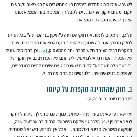
לשער שאילו היה מתחדש בימיהם היו מתחשבים עם המציאות וקובעים
תקנה משום תיקון העולם… יש לקבל דין המלכות בזה הממלא אותו
הצורך שהיתה תקנה כזו ממלאה.
על כן, יש מקום לראות את חוקי המדינה כ"תיקון בני המדינה" בכל הנוגע
לחלק מחוקי העבודה שנועדו להתמודד עם המציאות המודרנית, שבה
במקרים רבים העובד חלש הרבה יותר מהמעסיק,
[13]
וכן בתחומים שונים
של המסחר המודרני. אולם אפילו לשיטתם של המרחיבים, אין תוקף של
"דינא דמלכותא דינא" לחוקים שאינם נוגעים ישירות לחיים המודרניים,
העוסקים בנושאים שהיו רלוונטיים גם בתקופת חז"ל.
ב. חוק שהמדינה מקפדת על קיומו
כתב רבנו יונה (ב"ב נה,א):
ואריסא דפרסאי ארבעין שנין – פירוש, כגון שהנהיג המלך שתועיל חזקה
לגוי בארבעין שנין. הלכך גוי שלקח מישראל והחזיק בה ארבעים שנה,
הופקעה מישראל בדינא דמלכותא… אבל אין לפרש, דישראל שמחזיק
בנכסי חבירו בארץ פרס, אין לו חזקה אלא בארבעין שנין. דסתם חוקי