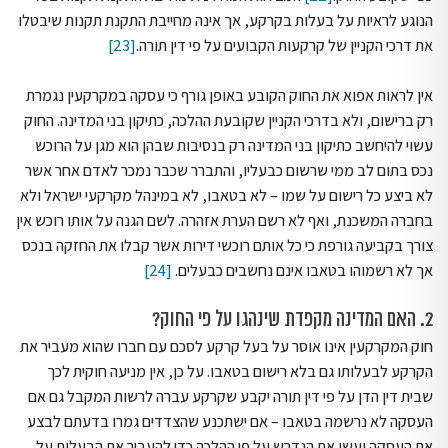
הנוגע לראיות על בעלות בקרקע, אך אינה מחייבת התקנת תקנות שיבטלו
את דרכי הקניין של קרקעות הקבועים על פי דין תורה.
[23]
אין לראות אפוא את החוק הקובע באופן גורף כי עסקה במקרקעין נגמרת
רק ברישום, ולא בדרכי הקניין שקובעת ההלכה, כתיקון בני המדינה. החוק
עשוי להיחשב כתיקון בני המדינה רק בנסיבות שבהן הוא מגן על הרוכש
נכס בתום לב ממי שרשום כבעליו, והתברר שכבר נמכר לאדם אחר אשר
לא ביצע כל רישום על שמו – לא בטאבו, לא במינהל מקרקעי ישראל ולא
בחברה המשכנת, ואף לא רשם הערת אזהרה. לשם הגנה על אותו רוכש אין
צורך בקביעה גורפת כי כל אותם רוכשי דירות אשר קבלו את החזקה בנכס
אך לא רשמוהו בטאבו אינם נחשבים כבעלים.
[24]
2. האם המדינה מקפדת שינהגו על פי החוק?
חוק המקרקעין אינו אוסר על בעל קרקע לסכם עם חברו שהוא מעביר את
הקרקע לבעלותו גם בלא רישום בטאבו. על כן, אין מניעה חוקית לכך
שבית דין הדן על פי דין תורה יקבע שקרקע עברה לרשות המקבל גם אם
העסקה לא נרשמה בטאבו – אם ישתכנע שהצדדים גמרו בדעתם לבצע
את העסקה ועשו את הנדרש על פי ההלכה כדי להעביר את הבעלות על