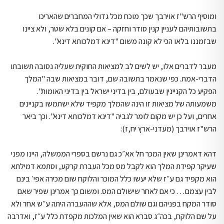
ומוסיף הרש"ז אוירבך שכך מוכח מכל גדולי המחברים שהאריכו
בתשובותיהם לעניין קנין סודר וחזקה – אם קונים בלא שטר, ולא ציינו
שבזמננו בלאו הכי לא קונה משום "דינא דמלכותא דינא".
מעבר לדברים אלו, יש לשים לב למציאות החוקית שעליה נסובה תשובתו
הדברי-אמת. כפי שנאמר בתשובה שם, דובר במציאות שבה "המלך
הפקיע כל הקניינין שבעולם, בין בדיני ישראל בין בדיני האומות".
משמעותה של מציאות זו הינה שהמלך מקפיד שלא ישתמשו בקניינים
אחרים, ועל כן יש מקום לומר לגביה "דינא דמלכותא דינא". וכך ביאר
הרש"ז אוירבך (מעדני-ארץ יח,ז):
דהא דאמרינן שאין המכר חל אא״כ גם נרשם בספרי הממשלה, היינו מפני
שעיקר קפידת המלך הוא לקבל מס מכל העברת קרקע, וסתמא דמילתא
הוא מקפיד גם ע״ז שלא יעשו כלל המוכר והלוקח שום מכירה אפי׳ בינם
לבין עצמם… כי אם לאחר שישולם המס. ומשום כך אמרינן שפיר שאם
סודר המקח בפניהם וגם שולם המס, אלא שההעברה היתה ע״ש אחר ולא
על שם הלוקח, בכה״ג סברא הוא שאין המלכות מקפדת כלל ע״ז, ואדרבה