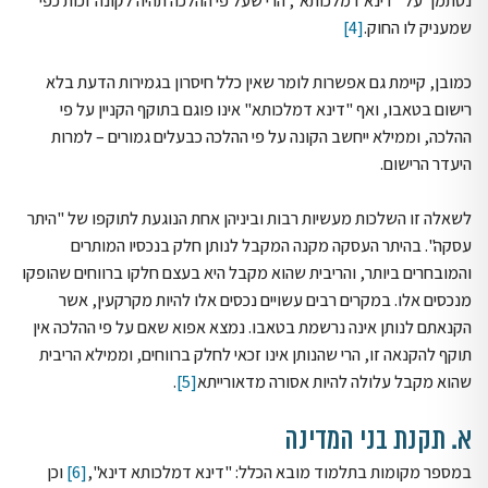
נסתמך על "דינא דמלכותא", הרי שעל פי ההלכה תהיה לקונה זכות כפי
שמעניק לו החוק.
[4]
כמובן, קיימת גם אפשרות לומר שאין כלל חיסרון בגמירות הדעת בלא
רישום בטאבו, ואף "דינא דמלכותא" אינו פוגם בתוקף הקניין על פי
ההלכה, וממילא ייחשב הקונה על פי ההלכה כבעלים גמורים – למרות
היעדר הרישום.
לשאלה זו השלכות מעשיות רבות וביניהן אחת הנוגעת לתוקפו של "היתר
עסקה". בהיתר העסקה מקנה המקבל לנותן חלק בנכסיו המותרים
והמובחרים ביותר, והריבית שהוא מקבל היא בעצם חלקו ברווחים שהופקו
מנכסים אלו. במקרים רבים עשויים נכסים אלו להיות מקרקעין, אשר
הקנאתם לנותן אינה נרשמת בטאבו. נמצא אפוא שאם על פי ההלכה אין
תוקף להקנאה זו, הרי שהנותן אינו זכאי לחלק ברווחים, וממילא הריבית
שהוא מקבל עלולה להיות אסורה מדאורייתא
[5]
.
א. תקנת בני המדינה
במספר מקומות בתלמוד מובא הכלל: "דינא דמלכותא דינא",
[6]
וכן