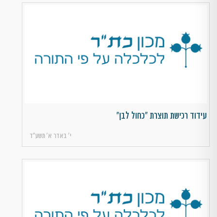
עידוד רכישת תוצרת "כחול לבן"
י׳ באדר א׳ תשע״ד