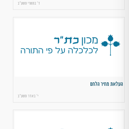
ד׳ בתשרי תשע״ב
העלאת מחיר הלחם
י׳ באדר תשע״ב