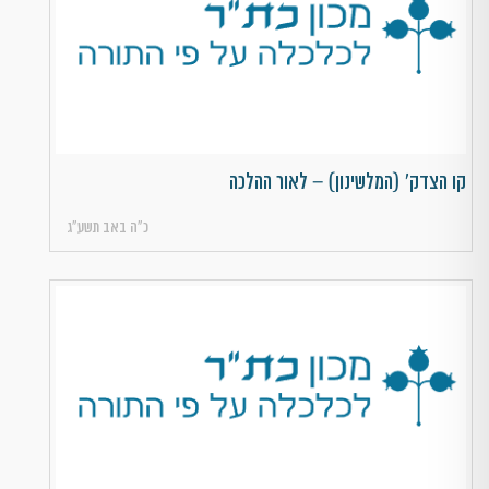
קו הצדק' (המלשינון) – לאור ההלכה
כ״ה באב תשע״ג