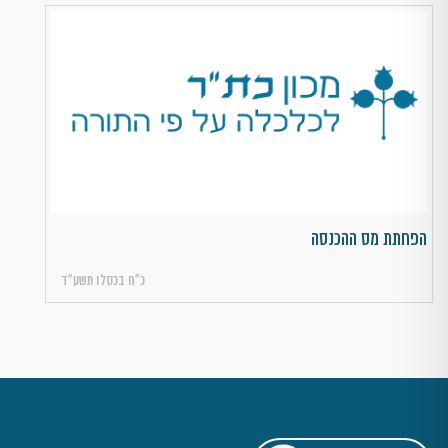
הפחתת מס ההכנסה
כ״ח בכסלו תשע״ד