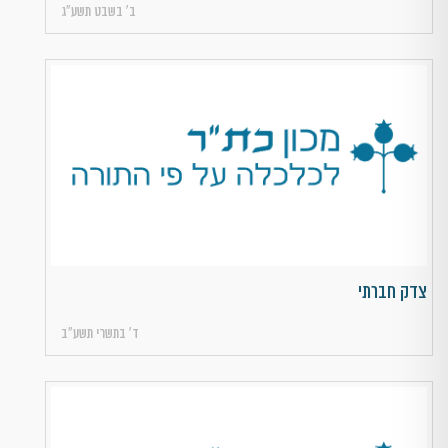
ב׳ בשבט תשע״ג
צדק חברתי
ד׳ בתשרי תשע״ב