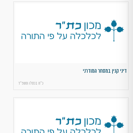
דיני קנין במסחר המודרני
כ״ח בכסלו תשפ״ד