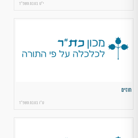
י״ט בטבת תשפ״ד
חוזים
ט״ו בטבת תשפ״ד