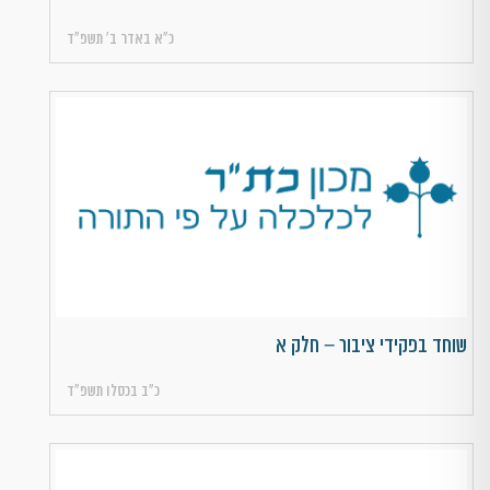
כ״א באדר ב׳ תשפ״ד
שוחד בפקידי ציבור – חלק א
כ״ב בכסלו תשפ״ד