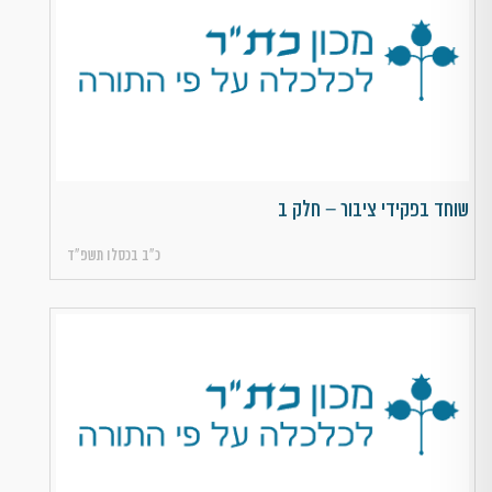
שוחד בפקידי ציבור – חלק ב
כ״ב בכסלו תשפ״ד