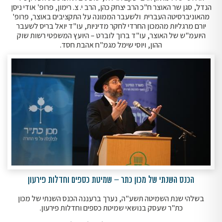
הנדל, סגן שר האוצר ח"כ הרב יצחק כהן, הרב י. צ. רימון, פרופ' אודי ניסן
מהאוניברסיטה העברית ולשעבר הממונה על התקציבים באוצר, פרופ'
יורם מרגליות מהמכון החרדי לחקר מדיניות, עו"ד יואל בריס לשעבר
היועמ"ש של האוצר, עו"ד ברוך לוברט – היועץ המשפטי רשות שוק
ההון, ויוסי שימל מגמ"ח אהבת חסד.
הכנס השנתי של מכון כתר – שמיטת כספים וחדלות פירעון
בשלהי שנת השמיטה תשע"ה, נערך ברעננה הכנס השנתי של מכון
כת"ר שעסק בנושאי שמיטת כספים וחדלות פירעון.