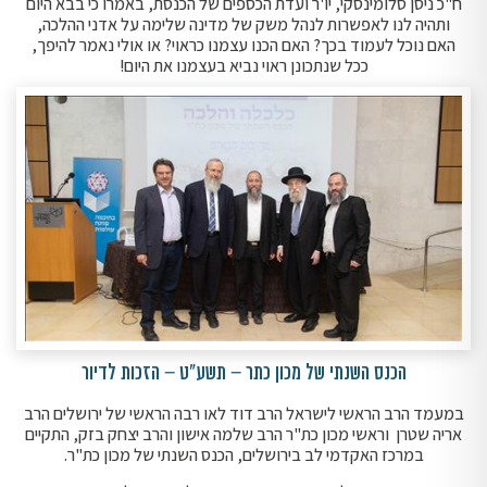
ח"כ ניסן סלומינסקי, יו'ר ועדת הכספים של הכנסת, באמרו כי בבא היום
ותהיה לנו לאפשרות לנהל משק של מדינה שלימה על אדני ההלכה,
האם נוכל לעמוד בכך? האם הכנו עצמנו כראוי? או אולי נאמר להיפך,
ככל שנתכונן ראוי נביא בעצמנו את היום!
הכנס השנתי של מכון כתר – תשע"ט – הזכות לדיור
במעמד הרב הראשי לישראל הרב דוד לאו רבה הראשי של ירושלים הרב
אריה שטרן וראשי מכון כת"ר הרב שלמה אישון והרב יצחק בזק, התקיים
במרכז האקדמי לב בירושלים, הכנס השנתי של מכון כת"ר.