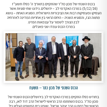
בכנס השנתי של מכון כת"ר שהתקיים בתאריך ה' כסלו תשע"ז
(5/12/16) במרכז האקדמי לב – ירושלים. נידונו שתי סוגיות אשר
העסיקו ומעסיקות רבות את הציבוריות הישראלית. הסוגיא האחת – נושא
מתווה הגז, והסוגיא השניה – היחס הראוי בין אחריות המדינה לאזרחיה
לבין הצורך לשמור על עצמאות הפרט.
במרכז הכנס עמדו שני פאנלים.
הכנס השנתי של מכון כתר – תשעח
בחודש כסלו התקיים במרכז האקדמי לב בירושלים הכנס השנתי של
מכון כת"ר. בכנס השתתפו הרב הראשי לישראל הרב דוד לאו, רבה
הראשי של רמת גן הרב יעקב אריאל, שופט בית המשפט העליון ניל