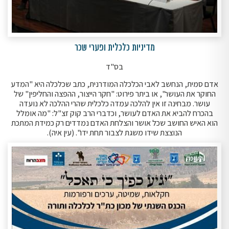
מדיניות כלכלית ופערי שכר
בס"ד
אדם סמית, הנחשב לאבי הכלכלה המודרנית, כתב שכלכלה היא "המדע
החוקר את העושר", או ביתר פירוט: "חקר הייצור, ההפצה והחליפין" של
עושר. מבחינה זו אין להלכה עמדה כלכלית שהרי ההלכה לא נועדה
בהכרח להביא את האדם לעושר, וכדברי הרב קוק זצ"ל: "מה אומלל
הוא האיש החושב שכל אושר והצלחת האדם נמדדים רק כמידת המתכת
הנוצצת שידו משגת לצבור תחת ידו". (עין איה).